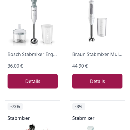
Bosch Stabmixer ErgoMixx, Edelstahl-Mixfuß, Mix- und Messbecher, 4-Klingen-Messer, Zerkleinerer, ergonomisches Design, 12 Stufen plus Turbo, 600 W, weiß/grau, MSM66120
Braun Stabmixer MultiQuick 5 MQ 50001 M, 1000W, 21 Geschwindigkeitsstufen+Turbo, Edelstahl Pürierfuß, Easy Click System, SplashControl, Inkl. 600ml Becher, Weiß
36,00 €
44,90 €
Details
Details
-73%
-3%
Stabmixer
Stabmixer