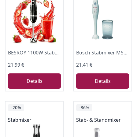
BESROY 1100W Stabmixer Edelstahl, Elektrischer Pürierstab & Hand Blender mit 2 Geschwindigkeitsstufen + Turbo, Kupfermotor, Spülmaschinenfest, Food Processor für Babynahrung, Smoothies & Suppen
Bosch Stabmixer MSM6B150, Abnehmbarer Mixfuß, Mixbecher mit Deckel, ergonomischer Griff, leichtes Gehäuse, 4-Klingen-Messer, einfache Reinigung, 300 W, weiß
21,99 €
21,41 €
Details
Details
-20%
-36%
Stabmixer
Stab- & Standmixer