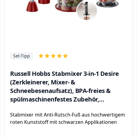
Set-Tipp
Russell Hobbs Stabmixer 3-in-1 Desire
(Zerkleinerer, Mixer- &
Schneebesenaufsatz), BPA-freies &
spülmaschinenfestes Zubehör,
Pürierstab f. Smoothie, Suppen,
Stabmixer mit Anti-Rutsch-Fuß aus hochwertigem
Joghurt, Saucen, Babynahrung 24700-56
roten Kunststoff mit schwarzen Applikationen