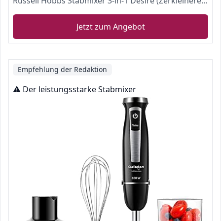
Russell Hobbs Stabmixer 3-in-1 Desire (Zerkleinerer, Mixer- & Schneebesenaufsatz), BPA-freies & spülmaschinenfestes Zubehör, Pürierstab f. Smoothie, Suppen, Joghurt, Saucen, Babynahrung 24700-56
Jetzt zum Angebot
Empfehlung der Redaktion
⚠️ Der leistungsstarke Stabmixer