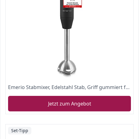
Emerio Stabmixer, Edelstahl Stab, Griff gummiert für besseren Halt, zweiteilig, 2 Geschwindigkeiten, PREIS-/LEISTUNGSSIEGER 05/2017, 250 Watt, HB-111446
Jetzt zum Angebot
Set-Tipp