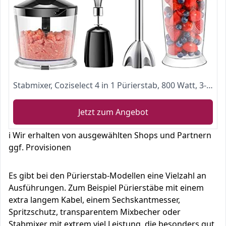
Stabmixer, Coziselect 4 in 1 Pürierstab, 800 Watt, 3-teiliges Zubehör-Set, geeignet für die Zubereitung von Babynahrung, Salaten, Suppen und Gemüse, Schwarz
Jetzt zum Angebot
ℹ️ Wir erhalten von ausgewählten Shops und Partnern
ggf. Provisionen
Es gibt bei den Pürierstab-Modellen eine Vielzahl an
Ausführungen. Zum Beispiel Pürierstäbe mit einem
extra langem Kabel, einem Sechskantmesser,
Spritzschutz, transparentem Mixbecher oder
Stabmixer mit extrem viel Leistung, die besonders gut