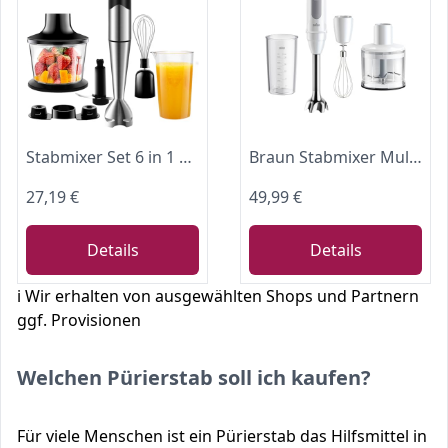
Stabmixer Set 6 in 1 Edelstahl 1200W für Babynahrung Salate Suppen Gemüse
Braun Stabmixer MultiQuick 5 MQ 50236 M, 1000W, 21 Geschwindigkeitsstufen+Turbo, Edelstahl Pürierfuß, Easy Click System, SplashControl, Inkl. 500ml Zerkleinerer, Schneebesen, 600ml Becher, Weiß
27,19 €
49,99 €
Details
Details
ℹ️ Wir erhalten von ausgewählten Shops und Partnern
ggf. Provisionen
Welchen Pürierstab soll ich kaufen?
Für viele Menschen ist ein Pürierstab das Hilfsmittel in