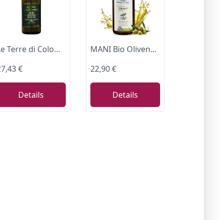
Le Terre di Colombo – 100 % Italienisches Natives Olivenöl Extra, Gerippte Flasche mit Mechanischem Verschluss, 2 l
MANI Bio Olivenöl Nativ Extra 1L aus Koroneiki Oliven kaltextrahiert
27,43 €
22,90 €
Details
Details