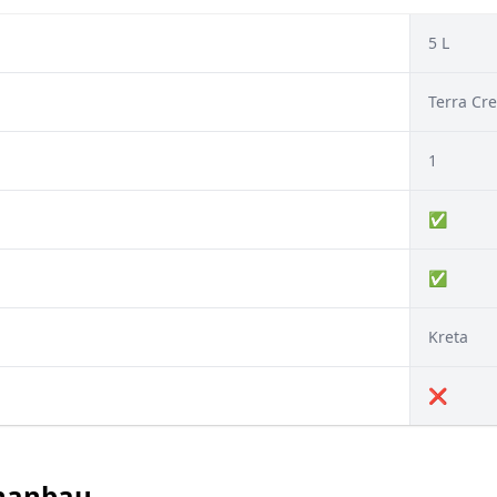
5 L
Terra Cre
1
✅
✅
Kreta
❌
enanbau