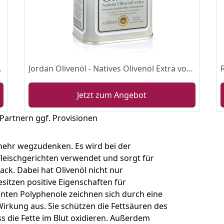
olymvari / 5 Liter
Jordan Olivenöl - Natives Olivenöl Extra von der griechischen Insel Lesbos - traditionelle Handernte - Kaltextraktion am Tag der Ernte - Kanister im traditionellen Retro-Design mit Ausgießer - 1,00 Liter
Jetzt zum Angebot
 Partnern ggf. Provisionen
mehr wegzudenken. Es wird bei der
Fleischgerichten verwendet und sorgt für
k. Dabei hat Olivenöl nicht nur
esitzen positive Eigenschaften für
ten Polyphenole zeichnen sich durch eine
kung aus. Sie schützen die Fettsäuren des
s die Fette im Blut oxidieren. Außerdem