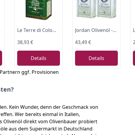
 Kanister
Le Terre di Colombo – 100 % Italienisches Natives Olivenöl Extra, Dose, 3 l
Jordan Olivenöl - Natives Olivenöl Extra von der griechischen Insel Lesbos-traditionelle Handernte -Kaltextraktion am Tag der Ernte -Kanister im traditionellen Retro-Design mit Ausgießer,1l (2er Pack)
38,93 €
43,49 €
Details
Details
 Partnern ggf. Provisionen
sten?
ölen. Kein Wunder, denn der Geschmack von
effen. Wer bereits einmal in Italien,
s Olivenöl direkt vom Olivenbauer probiert
venöle aus dem Supermarkt in Deutschland