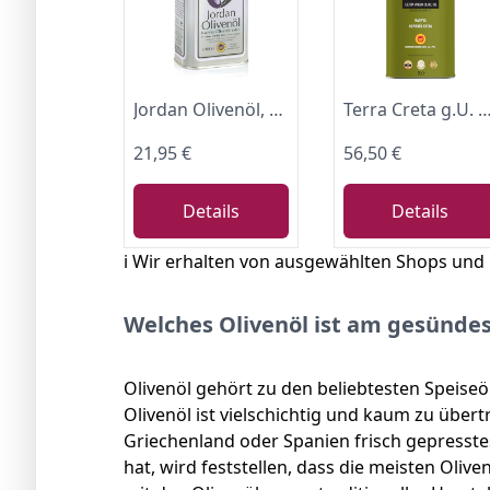
Jordan Olivenöl, Natives Extra Olivenoel, in Kanister 1 Liter
Terra Creta g.U. Extra natives Olivenöl aus Kreta - 5 Liter
21,95 €
56,50 €
Details
Details
ℹ️ Wir erhalten von ausgewählten Shops und
Welches Olivenöl ist am gesünde
Olivenöl gehört zu den beliebtesten Speise
Olivenöl ist vielschichtig und kaum zu übertr
Griechenland oder Spanien frisch gepresste
hat, wird feststellen, dass die meisten Oli