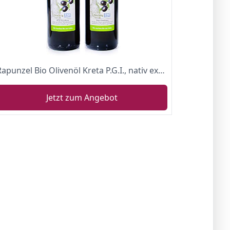
Rapunzel Bio Olivenöl Kreta P.G.I., nativ extra (2 x 0,50 l)
Jetzt zum Angebot