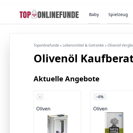
Baby
Spielzeug
Toponlinefunde
»
Lebensmittel & Getränke
»
Olivenöl Vergl
Olivenöl Kaufbera
Aktuelle Angebote
-
-4%
Oliven
Oliven