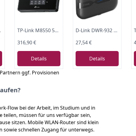
 Router
TP-Link M8550 5G LTE Mobiler WLAN Router – Bis zu 3,4 Gbit/s, Tri-Band Wi-Fi 6E, Nano-SIM-Karten Slot, Gigabit WAN/LAN, 4680 mAh Akku, Touchscreen, Wireguard, bis zu 32 Geräte
D-Link DWR-932 Mobiler LTE WLAN Hotspot (Single Band, 4G LTE mit bis zu 150 Mbit/s Downloadgeschwindigkeit) Schwarz
316,90 €
27,54 €
Details
Details
 Partnern ggf. Provisionen
kaufen?
rk-Flow bei der Arbeit, im Studium und in
ne teilen, müssen für uns verfügbar sein,
use sitzen. Mobile WLAN-Router sind klein
en sowie schnellen Zugang für unterwegs.