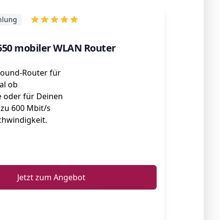
hlung
650 mobiler WLAN Router
round-Router für
al ob
e oder für Deinen
 zu 600 Mbit/s
hwindigkeit.
ℹ️
Jetzt zum Angebot