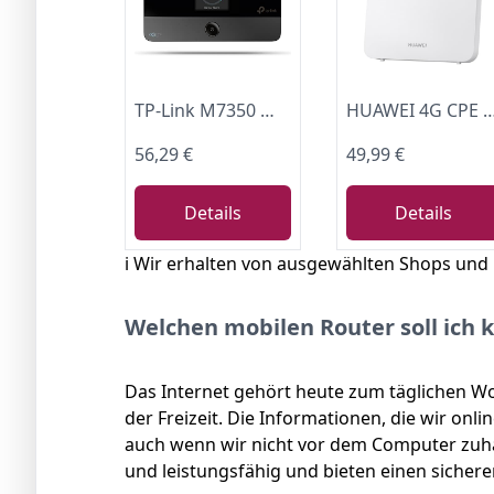
TP-Link M7350 Mobiler 4G LTE WLAN Router, bis 150 Mbit/s, Farb-LCD, 2000-mAh-Akku (bis zu 8 Std.), verbindet bis zu 10 Geräte, kompatibel mit Allen europäischen SIM-Karten
HUAWEI 4G CPE 5s, SIM LTE
56,29 €
49,99 €
Details
Details
ℹ️ Wir erhalten von ausgewählten Shops und
Welchen mobilen Router soll ich 
Das Internet gehört heute zum täglichen Wo
der Freizeit. Die Informationen, die wir onli
auch wenn wir nicht vor dem Computer zuha
und leistungsfähig und bieten einen sicher