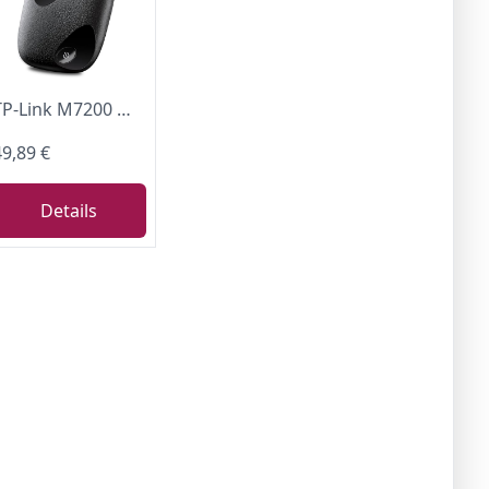
TP-Link M7200 mobiler WLAN Router (4G/LTE bis zu 150Mbit/s Download/ 50Mbit/s Upload, Hotspot, 2000mAh Akku, kompatibel mit Allen europäischen SIM Karten)
49,89 €
Details