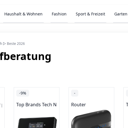
Haushalt & Wohnen
Fashion
Sport & Freizeit
Garten
ch ▷ Beste 2026
ufberatung
-9%
-
s dazu
 page - Top brands
Top Brands Tech Networking
Router