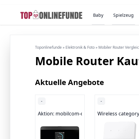
Baby
Spielzeug
Toponlinefunde
»
Elektronik & Foto
»
Mobiler Router Verglei
Mobile Router Ka
Aktuelle Angebote
-
-
Aktion: mobilcom-debitel SIM-Karten grati
Wireless category