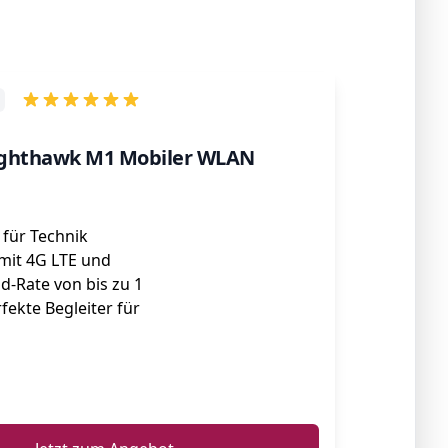
ighthawk M1 Mobiler WLAN
 für Technik
 mit 4G LTE und
d-Rate von bis zu 1
rfekte Begleiter für
ℹ️