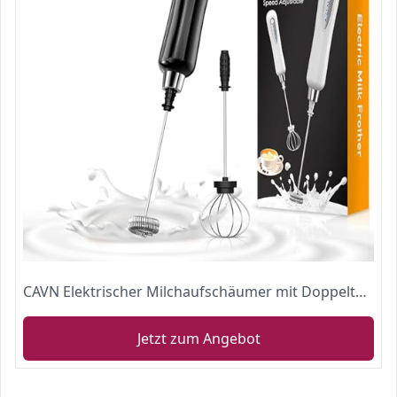
CAVN Elektrischer Milchaufschäumer mit Doppeltem Quirl, USB Aufladbar, 2 in 1 Handheld Batteriebetriebene Milchaufschäumer Handmixer Milk Frother Milchschaum Eiermixer für Kaffee,Latte
Jetzt zum Angebot