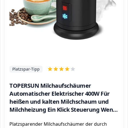
Platzspar-Tipp
TOPERSUN Milchaufschäumer
Automatischer Elektrischer 400W Für
heißen und kalten Milchschaum und
Milchheizung Ein Klick Steuerung Wenig
Lärmrostfreier Stahl Geeignet für
Platzsparender Milchaufschäumer der durch
Cappuccino order Latte usw