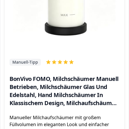
Manuell-Tipp
BonVivo FOMO, Milchschäumer Manuell
Betrieben, Milchschäumer Glas Und
Edelstahl, Hand Milchschäumer In
Klassischem Design, Milchaufschäumer
Mit Feinmaschigem Sieb, Füllmenge:
Manueller Milchaufschäumer mit großem
400 ml, Silber
Füllvolumen im eleganten Look und einfacher