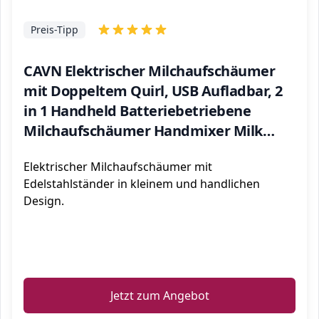
Preis-Tipp
CAVN Elektrischer Milchaufschäumer
mit Doppeltem Quirl, USB Aufladbar, 2
in 1 Handheld Batteriebetriebene
Milchaufschäumer Handmixer Milk
Frother Milchschaum Eiermixer für
Elektrischer Milchaufschäumer mit
Kaffee,Latte
Edelstahlständer in kleinem und handlichen
Design.
ℹ️
Jetzt zum Angebot