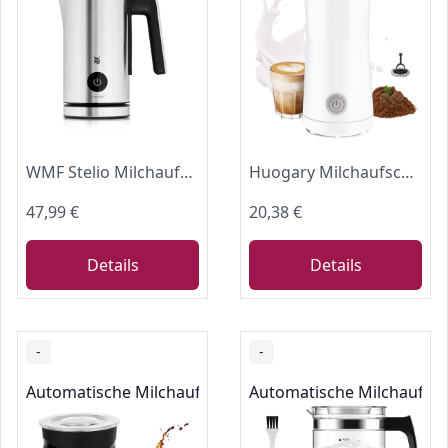
WMF Stelio Milchaufschäumer elektrisch, 500 Watt, 150-250 ml, Antihaftbeschichtung, kabellos, für Milchschaum heiss und kalt, heiße Schokolade, cromargan matt/silber
Huogary Milchaufschäumer Einfacher Milchaufschäumer und Dampfer 2-in-1 Milchdampfer mit heißem Milchschaum und heißer Milch für Latte, Macchiato, Cappuccino (weiß)
47,99 €
20,38 €
Details
Details
-
-
Automatische Milchaufschäumer
Automatische Milchaufs