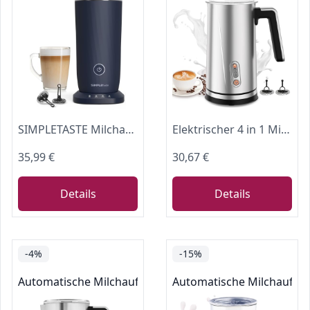
SIMPLETASTE Milchaufschäumer Elektrisch 4-in-1
Elektrischer 4 in 1 Milchaufschäumer: Milchschäumer aus Edelstahl für heißen und kalten Milchschaum – 300 ml großer Milchwärmer für Latte, Cappuccino, Macchiato, heiße Schokolade (Silber)
35,99 €
30,67 €
Details
Details
-4%
-15%
Automatische Milchaufschäumer
Automatische Milchaufs