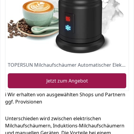
TOPERSUN Milchaufschäumer Automatischer Elektrischer 400W Für heißen und kalten Milchschaum und Milchheizung Ein Klick Steuerung Wenig Lärmrostfreier Stahl Geeignet für Cappuccino order Latte usw
Jetzt zum Angebot
ℹ️ Wir erhalten von ausgewählten Shops und Partnern
ggf. Provisionen
Unterschieden wird zwischen elektrischen
Milchaufschäumern, Induktions-Milchaufschäumern
und manuellen Geräten. Die Vorteile bei einem