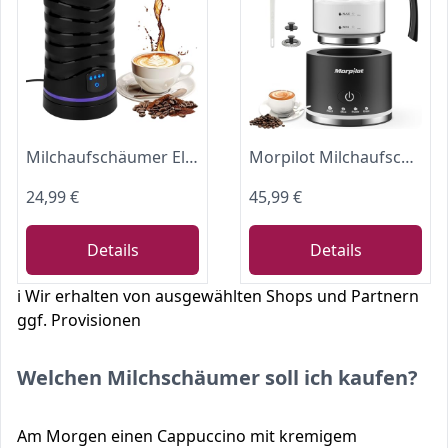
Milchaufschäumer Elektrisch, 4-in-1 Milchschäumer Elektrisch für Heißer und Kalter Milchschaum, Elektrischer Milchaufschäumer Automatische Abschaltung, Milk Frother
Morpilot Milchaufschäumer Elektrisch, 130-500ml 600W, 4 in 1 Milchschäumer für Heißer und Kalter, Spülmaschinenfest, Visuelles Glas, Latte-Design, Schwarz
24,99 €
45,99 €
Details
Details
ℹ️ Wir erhalten von ausgewählten Shops und Partnern
ggf. Provisionen
Welchen Milchschäumer soll ich kaufen?
Am Morgen einen Cappuccino mit kremigem