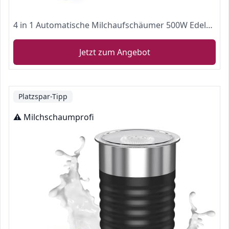
4 in 1 Automatische Milchaufschäumer 500W Edelstahl Elektrische Milchschäumer 240ml für Kalten und Heißen Milchschaum oder Erhitzen Antihaftbeschichtung Geeignet für Milch Kaffee Cappuccino usw
Jetzt zum Angebot
Platzspar-Tipp
⚠️ Milchschaumprofi