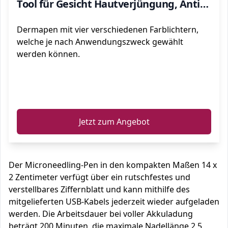
Tool für Gesicht Hautverjüngung, Anti
Akne, Anti Falten (Inkl. 10 Nadeln
Dermapen mit vier verschiedenen Farblichtern,
Patronen)
welche je nach Anwendungszweck gewählt
werden können.
ℹ️
Jetzt zum Angebot
Der Microneedling-Pen in den kompakten Maßen 14 x
2 Zentimeter verfügt über ein rutschfestes und
verstellbares Ziffernblatt und kann mithilfe des
mitgelieferten USB-Kabels jederzeit wieder aufgeladen
werden. Die Arbeitsdauer bei voller Akkuladung
beträgt 200 Minuten, die maximale Nadellänge 2,5