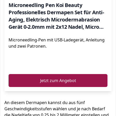
Microneedling Pen Koi Beauty
Professionelles Dermapen Set für Anti-
Aging, Elektrisch Microdermabrasion
Gerät 0-2.0mm mit 2x12 Nadel, Micro
Needling Device für Gesicht,
Microneedling-Pen mit USB-Ladegerät, Anleitung
Mitesserentferner
und zwei Patronen.
ℹ️
Jetzt zum Angebot
An diesem Dermapen kannst du aus fünf
Geschwindigkeitsstufen wählen und je nach Bedarf
die Nadeltiefe von 0,25 bis 2 Millimeter einstellen und