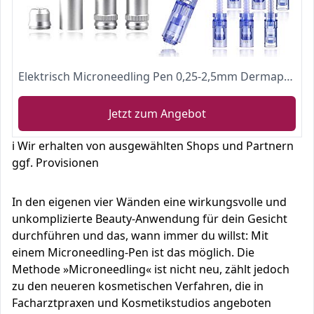
Elektrisch Microneedling Pen 0,25-2,5mm Dermapen Dermaroller Micronadeln Pen Hautpflege Reparatur Tool für Falten, Akne Narben, Dehnungsstreifen, Haarausfall mit 12PIN, 36PIN, Nano Round Nadeln
Jetzt zum Angebot
ℹ️ Wir erhalten von ausgewählten Shops und Partnern
ggf. Provisionen
In den eigenen vier Wänden eine wirkungsvolle und
unkomplizierte Beauty-Anwendung für dein Gesicht
durchführen und das, wann immer du willst: Mit
einem Microneedling-Pen ist das möglich. Die
Methode »Microneedling« ist nicht neu, zählt jedoch
zu den neueren kosmetischen Verfahren, die in
Facharztpraxen und Kosmetikstudios angeboten