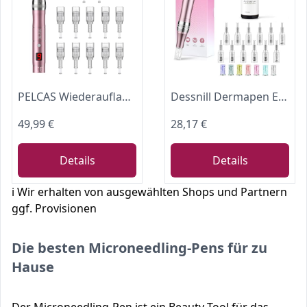
PELCAS Wiederaufladbarer 9 Stufen Derma pen Auto Derma Micro Needle Roller
Dessnill Dermapen Elektrische Microneedling Pen Micronadeln Pen 0-2,0mm mit 7 Model LED Licht, mit Hyaluronsäure Anti-Aging Anti Falten Gesichtsserum (Inkl. 12 Nadeln Patronen)
49,99 €
28,17 €
Details
Details
ℹ️ Wir erhalten von ausgewählten Shops und Partnern
ggf. Provisionen
Die besten Microneedling-Pens für zu
Hause