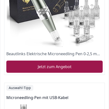
Beautlinks Elektrische Microneedling Pen 0-2,5 mm mit 4 LED Licht und 6 Stufen, Microneedle Haut Reparatur-Tool für Gesicht Hautverjüngung, Anti Akne, Anti Falten (Inkl. 10 Nadeln Patronen)
Jetzt zum Angebot
Auswahl-Tipp
Microneedling-Pen mit USB-Kabel