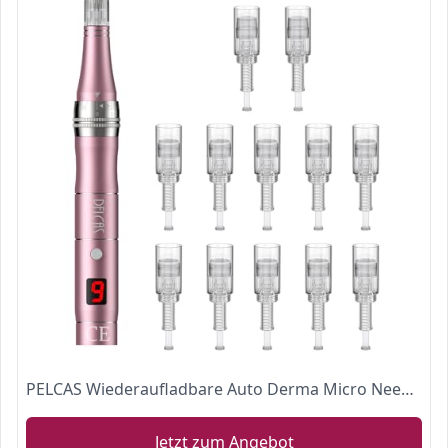
PELCAS Wiederaufladbare Auto Derma Micro Needle Roller Electric Pen Anti Aging Skin Therapy Device mit 3 Geschwindigkeitsstufen inkl. 12 Nadelköpfe Falten Stretch Marks Akne Narbe MEHRWEG, Dunkelgrau
Jetzt zum Angebot