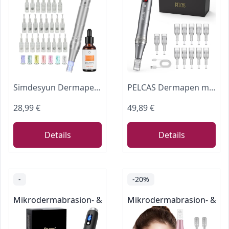
Simdesyun Dermapen Elektrische Microneedling Pen Micronadeln Pen 0-2,5mm mit LED Licht, Microneedle Haut Reparatur & Hyaluron Serum mit Vitamin C, E Hochkonzentriert, (Inkl. 24 Nadeln Patronen)
PELCAS Dermapen mit 9 Geschwindigkeitsstufen Mikronadelgerät Kabellos
28,99 €
49,89 €
Details
Details
-
-20%
Mikrodermabrasion- & Gesichtspeeling-Geräte
Mikrodermabrasion- & Ges