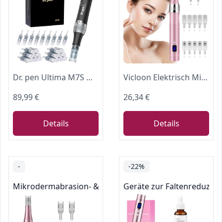
Dr. pen Ultima M7S Microneedling Pen Drahtloser Dermapen mit 27 Cartridges
Vicloon Elektrisch Microneedling Pen, Drahtloser Elektrischer Dermapen Mikroneedling mit LCD Bildschirm und 5 Stufen, Einstellbar 0-2,5mm, Microneedle Haut Reparatur Tool (inkl.12 Nadelköpfe)-Rosa
89,99 €
26,34 €
Details
Details
-
-22%
Mikrodermabrasion- & Gesichtspeeling-Geräte
Geräte zur Faltenreduzier