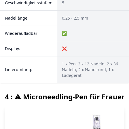
Geschwindigkeitsstufen:
5
Nadellänge:
0,25 - 2,5 mm
Wiederaufladbar:
✅
Display:
❌
1 x Pen, 2 x 12 Nadeln, 2 x 36
Lieferumfang:
Nadeln, 2 x Nano rund, 1 x
Ladegerät
4 : ⚠️ Microneedling-Pen für Fraue