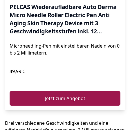
PELCAS Wiederaufladbare Auto Derma
Micro Needle Roller Electric Pen Anti
Aging Skin Therapy Device mit 3
Geschwindigkeitsstufen inkl. 12
Nadelköpfe Falten Stretch Marks Akne
Microneedling-Pen mit einstellbaren Nadeln von 0
Narbe MEHRWEG, Dunkelgrau
bis 2 Millimetern.
49,99 €
ℹ️
Jetzt zum Angebot
Drei verschiedene Geschwindigkeiten und eine