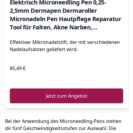
Elektrisch Microneedling Pen 0,25-
2,5mm Dermapen Dermaroller
Micronadeln Pen Hautpflege Reparatur
Tool für Falten, Akne Narben,
Dehnungsstreifen, Haarausfall mit
Effektiver Mikronadelstift, der mit verschiedenen
12PIN, 36PIN, Nano Round Nadeln
Nadelaufsätzen geliefert wird.
85,49 €
ℹ️
Jetzt zum Angebot
Bei der Anwendung des Microneedling-Pens stehen
dir fünf Geschwindigkeitsstufen zur Auswahl. Die