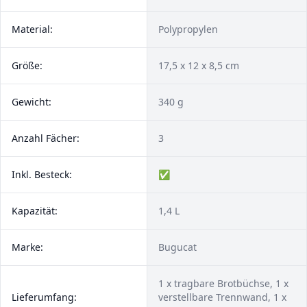
Material:
Polypropylen
Größe:
‎17,5 x 12 x 8,5 cm
Gewicht:
340 g
Anzahl Fächer:
3
Inkl. Besteck:
✅
Kapazität:
1,4 L
Marke:
Bugucat
1 x tragbare Brotbüchse, 1 x
Lieferumfang:
verstellbare Trennwand, 1 x