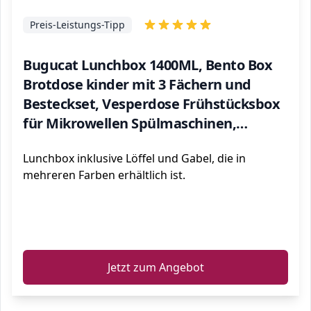
Preis-Leistungs-Tipp
Bugucat Lunchbox 1400ML, Bento Box
Brotdose kinder mit 3 Fächern und
Besteckset, Vesperdose Frühstücksbox
für Mikrowellen Spülmaschinen,
Brotzeitbox Brotbüchse für Kinder
Lunchbox inklusive Löffel und Gabel, die in
Erwachsene BPA-Freie Grün
mehreren Farben erhältlich ist.
ℹ️
Jetzt zum Angebot