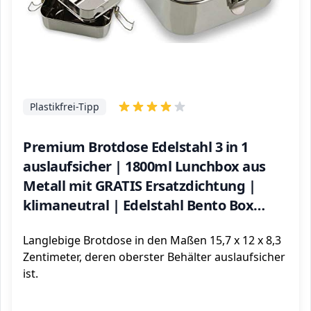
Plastikfrei-Tipp
Premium Brotdose Edelstahl 3 in 1
auslaufsicher | 1800ml Lunchbox aus
Metall mit GRATIS Ersatzdichtung |
klimaneutral | Edelstahl Bento Box
Brotbüchse | Vesperdose für Schule &
Langlebige Brotdose in den Maßen 15,7 x 12 x 8,3
Arbeit
Zentimeter, deren oberster Behälter auslaufsicher
ist.