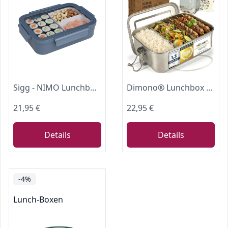
Sigg - NIMO Lunchbox L Deep Blue - Auslaufsicher - Trenner - Mikrowellen- & Spülmaschinengeeignet - BPA-frei - Leicht - Swiss Design - Für Arbeit & Schule - Dunkelblau - 1.3 L
Dimono® Lunchbox Erwachsene 2400ml auslaufsichere Brotdose Edelstahl
21,95 €
22,95 €
Details
Details
-4%
Lunch-Boxen