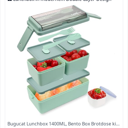
Bugucat Lunchbox 1400ML, Bento Box Brotdose kinder mit 3 Fächern und Besteckset, Vesperdose Frühstücksbox für Mikrowellen Spülmaschinen, Brotzeitbox Brotbüchse für Kinder Erwachsene BPA-Freie Grün