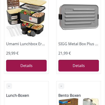
Umami Lunchbox Erwachsene, auslaufsicher, bento box Fächern & 4 Bestecke
SIGG Metal Box Plus L Lunchbox (1.2 L), moderne Brotdose mit praktischem Einsatz für unterwegs, federleichte Wander Brotbox aus Aluminium mit Trennwand
29,99 €
21,99 €
Details
Details
-
-
Lunch-Boxen
Bento Boxen