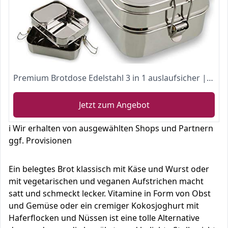
Premium Brotdose Edelstahl 3 in 1 auslaufsicher | 1800ml Lunchbox aus Metall mit GRATIS Ersatzdichtung | klimaneutral | Edelstahl Bento Box Brotbüchse | Vesperdose für Schule & Arbeit
Jetzt zum Angebot
ℹ️ Wir erhalten von ausgewählten Shops und Partnern
ggf. Provisionen
Ein belegtes Brot klassisch mit Käse und Wurst oder
mit vegetarischen und veganen Aufstrichen macht
satt und schmeckt lecker. Vitamine in Form von Obst
und Gemüse oder ein cremiger Kokosjoghurt mit
Haferflocken und Nüssen ist eine tolle Alternative