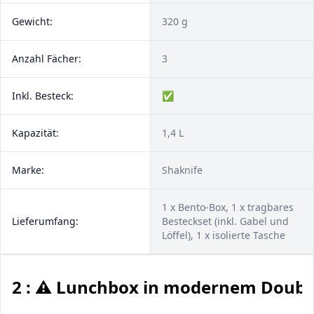
Gewicht:
320 g
Anzahl Fächer:
3
Inkl. Besteck:
✅
Kapazität:
1,4 L
Marke:
Shaknife
1 x Bento-Box, 1 x tragbares
Lieferumfang:
Besteckset (inkl. Gabel und
Löffel), 1 x isolierte Tasche
2 : ⚠️ Lunchbox in modernem Doubl