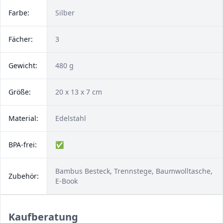
Farbe:
Silber
Fächer:
3
Gewicht:
480 g
Größe:
20 x 13 x 7 cm
Material:
Edelstahl
BPA-frei:
✅
Bambus Besteck, Trennstege, Baumwolltasche,
Zubehör:
E-Book
Kaufberatung