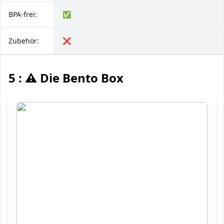
BPA-frei:
✅
Zubehör:
❌
5 : ⚠️ Die Bento Box