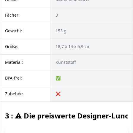
Fächer:
3
Gewicht:
153 g
Größe:
18,7 x 14 x 6,9 cm
Material:
Kunststoff
BPA-frei:
✅
Zubehör:
❌
3 : ⚠️ Die preiswerte Designer-Lunc