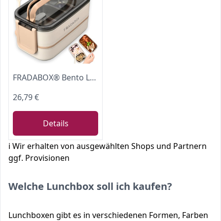
FRADABOX® Bento Lunchbox „Taylor“, 2 Etagen mit Fächern, Premium Edelstahl, BPA-freie Brotdose mit Besteck ideal für unterwegs, Meal Prep Bento Box für Erwachsene auslaufsicher und mikrowellengeeignet
26,79 €
Details
ℹ️ Wir erhalten von ausgewählten Shops und Partnern
ggf. Provisionen
Welche Lunchbox soll ich kaufen?
Lunchboxen gibt es in verschiedenen Formen, Farben