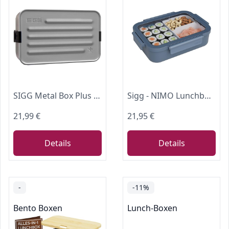
SIGG Metal Box Plus L Lunchbox (1.2 L), moderne Brotdose mit praktischem Einsatz für unterwegs, federleichte Wander Brotbox aus Aluminium mit Trennwand
Sigg - NIMO Lunchbox L Deep Blue - Auslaufsicher - Trenner - Mikrowellen- & Spülmaschinengeeignet - BPA-frei - Leicht - Swiss Design - Für Arbeit & Schule - Dunkelblau - 1.3 L
21,99 €
21,95 €
Details
Details
-
-11%
Bento Boxen
Lunch-Boxen