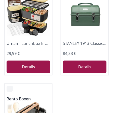
Umami Lunchbox Erwachsene, auslaufsicher, bento box Fächern & 4 Bestecke
STANLEY 1913 Classic Lunch Box 9.5L - Hammertone Green
29,99 €
84,33 €
Details
Details
-
Bento Boxen