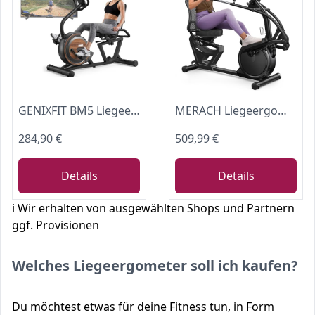
GENIXFIT BM5 Liegeergometer - 150kg belastbar, für Zuhause, Fitness & Rehabilitation - 16 magnetische Widerstandsstufen, selbstleuchtendes Display, Bluetooth - Liegefahrrad Heimtrainer (BM5)
MERACH Liegeergometer für Zuhause mit 8 verstellbaren Widerstandsstufen, Heimtrainer Fahrrad, exklusiver App-Konnektivität
284,90 €
509,99 €
Details
Details
ℹ️ Wir erhalten von ausgewählten Shops und Partnern
ggf. Provisionen
Welches Liegeergometer soll ich kaufen?
Du möchtest etwas für deine Fitness tun, in Form