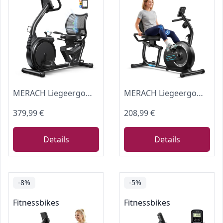
MERACH Liegeergometer für Zuhause mit 8 verstellbaren Widerstandsstufen, leichte kommerzielle Heimtrainer Fahrrad mit Smart Bluetooth, exklusiver App-Konnektivität, LCD-Display, Herzfrequenzsensoren
MERACH Liegeergometer für Zuhause mit 8 verstellbaren Widerstandsstufen, Smart Bluetooth, exklusiver App-Konnektivität, LCD-Display, Herzfrequenzsensoren und verstellbarer Rückenlehne
379,99 €
208,99 €
Details
Details
-8%
-5%
Fitnessbikes
Fitnessbikes