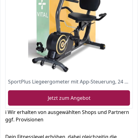
SportPlus Liegeergometer mit App-Steuerung, 24 computergesteuerte Widerstandsstufen, Handpulssensoren, Nutzergewicht bis 110kg, Liegeheimtrainer für zu Hause, Sitzergometer, Sicherheit geprüft
Jetzt zum Angebot
ℹ️ Wir erhalten von ausgewählten Shops und Partnern
ggf. Provisionen
Dein Fitnesslevel erhöhen, dabei gleichzeitig die