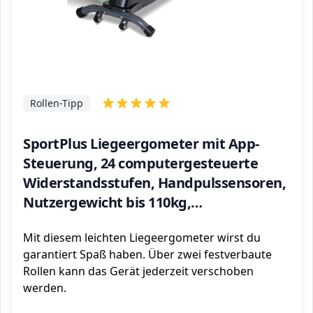
Rollen-Tipp
SportPlus Liegeergometer mit App-
Steuerung, 24 computergesteuerte
Widerstandsstufen, Handpulssensoren,
Nutzergewicht bis 110kg,
Liegeheimtrainer für zu Hause,
Mit diesem leichten Liegeergometer wirst du
Sitzergometer, Sicherheit geprüft
garantiert Spaß haben. Über zwei festverbaute
Rollen kann das Gerät jederzeit verschoben
werden.