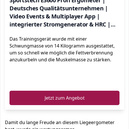
Sportstech ES600 Profi Ergometer |
Deutsches Qualitätsunternehmen |
Video Events & Multiplayer App |
integrierter Stromgenerator & HRC |
Pulsgurt optional | Liegeergometer +
Das Trainingsgerät wurde mit einer
ergonomischer Sitzkomfort
Schwungmasse von 14 Kilogramm ausgestattet,
um so schnell wie möglich die Fettverbrennung
anzukurbeln und die Muskelmasse zu stärken.
ℹ️
Jetzt zum Angebot
Damit du lange Freude an diesem Liegeergometer