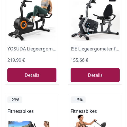
YOSUDA Liegeergometer Testsieger, 16 Widerstufen, Magnetbremse, Leise Liegerad Heimtrainer, verstellbarer Sitz, einfache Montage, LCD-Display und Pulssensoren, 160kg, Heimtrainer Fahrrad für senioren
ISE Liegeergometer für Zuhause mit 8 verstellbaren Widerstandsstufen, Heimtrainer Fahrrad mit Pulssensoren und LCD-Display, Liegerad Heimtrainer mit verstellbarer Rückenlehne
219,99 €
155,66 €
Details
Details
-23%
-15%
Fitnessbikes
Fitnessbikes