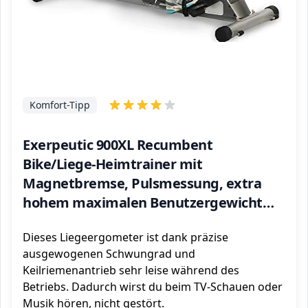
Komfort-Tipp
Exerpeutic 900XL Recumbent
Bike/Liege-Heimtrainer mit
Magnetbremse, Pulsmessung, extra
hohem maximalen Benutzergewicht
von 136kg und geeignet für grosse
Dieses Liegeergometer ist dank präzise
Personen von bis zu 2,01m
ausgewogenen Schwungrad und
Keilriemenantrieb sehr leise während des
Betriebs. Dadurch wirst du beim TV-Schauen oder
Musik hören, nicht gestört.