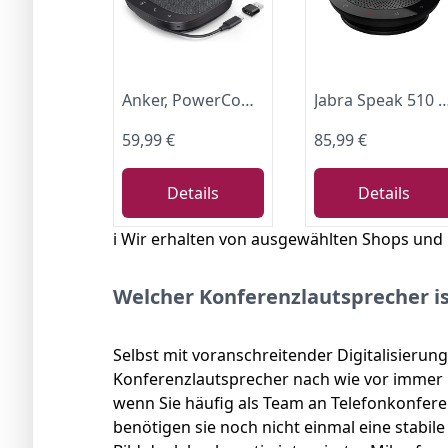
Anker, PowerConf S330, Konferenzlautsprecher, 4 Mikrofone
Jabra Speak 510 Lautsprecher — tragbarer Bluetooth-Lautsprecher, Konferenzlautsprecher — Anschluss an Laptops, Smartphones u
59,99 €
85,99 €
Details
Details
ℹ️ Wir erhalten von ausgewählten Shops und
Welcher Konferenzlautsprecher is
Selbst mit voranschreitender Digitalisieru
Konferenzlautsprecher nach wie vor immer n
wenn Sie häufig als Team an Telefonkonfer
benötigen sie noch nicht einmal eine stabi