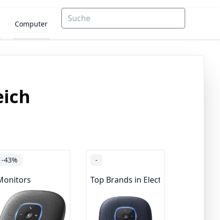
Computer
eich
-43%
-
precher
Monitors
Top Brands in Electronics