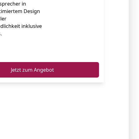
sprecher in
ptimiertem Design
ler
lichkeit inklusive
.
ℹ️
Jetzt zum Angebot