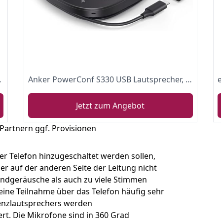
es und Tablets — USB-Stecker, Schwarz
Anker PowerConf S330 USB Lautsprecher, Konferenzlautsprecher für Homeoffice, Smarter Stimmfilter, Plug & Play, 4 Mikrofone für 360° Raumabdeckung, klares Klangprofil
Jetzt zum Angebot
 Partnern ggf. Provisionen
er Telefon hinzugeschaltet werden sollen,
er auf der anderen Seite der Leitung nicht
ndgeräusche als auch zu viele Stimmen
eine Teilnahme über das Telefon häufig sehr
renzlautsprechers werden
rt. Die Mikrofone sind in 360 Grad