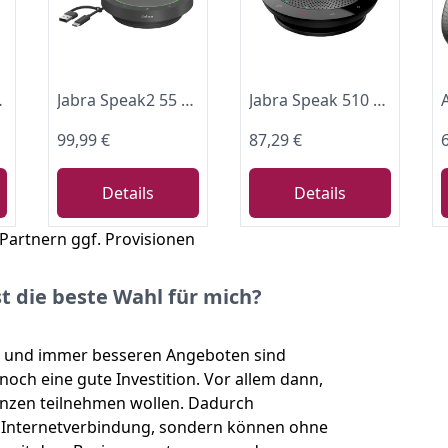
nd Tablets — USB-Stecker, Schwarz
Jabra Speak2 55 Bluetooth-Freisprechlösung, 4 Mikrofone mit Geräuschunterdrückung, 50 mm Breitband-Lautsprecher, Breitband-Audio, kompakt, tragbar - für MS-Teams zertifiziert, Dunkelgrau
Jabra Speak 510 Konferenzlautsprecher, Unified Communications zertifizierter tragbarer Lautsprecher mit USB-Anschluss, Für Laptop, Smartphone und Tablet
99,99 €
87,29 €
Details
Details
 Partnern ggf. Provisionen
t die beste Wahl für mich?
ng und immer besseren Angeboten sind
och eine gute Investition. Vor allem dann,
enzen teilnehmen wollen. Dadurch
le Internetverbindung, sondern können ohne