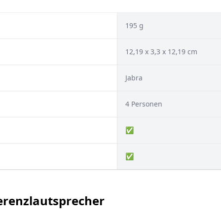
195 g
12,19 x 3,3 x 12,19 cm
Jabra
4 Personen
✅
✅
ferenzlautsprecher