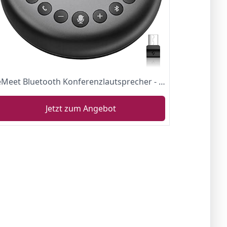
eMeet Bluetooth Konferenzlautsprecher - Luna USB Freisprecheinrichtung für 5-10 Personen, Speakerphone 360° Spracherkennung, mit USB Dongle, für Zoom, VoIP-Kommunikation PC, Skype for Business usw.
Jetzt zum Angebot