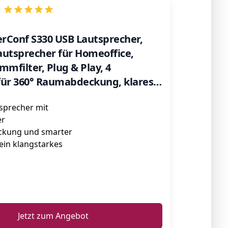
rConf S330 USB Lautsprecher,
autsprecher für Homeoffice,
mmfilter, Plug & Play, 4
für 360° Raumabdeckung, klares
sprecher mit
er
ckung und smarter
 ein klangstarkes
ℹ️
Jetzt zum Angebot