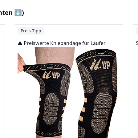
nten ⬇️)
Preis-Tipp
⚠️ Preiswerte Kniebandage für Läufer