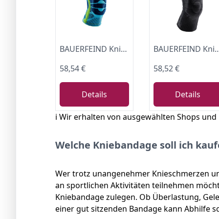
BAUERFEIND Kniebandage „Knee Support“ mit Silikonring, Rechts & links tragbar
BAUERFEIND Kniebandage „Knee Support“ mit Silikonring, 
58,54 €
58,52 €
Details
Details
ℹ️ Wir erhalten von ausgewählten Shops und
Welche Kniebandage soll ich kau
Wer trotz unangenehmer Knieschmerzen une
an sportlichen Aktivitäten teilnehmen möcht
Kniebandage zulegen. Ob Überlastung, Gele
einer gut sitzenden Bandage kann Abhilfe s