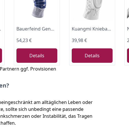
Rechts & links tragbar
Bauerfeind GenuTrain Kniebandage, gepolsterte Patella-Kniebandage, Unisex, 11041205080003, Titan, 3
Kuangmi Kniebandage mit Drehknopf (verstellbar) - Für Schmerzlinderung, Sport, Gelenkrehabilitation und den Alltag, W-R-XL
54,23 €
39,98 €
Details
Details
 Partnern ggf. Provisionen
fen?
ingeschränkt am alltäglichen Leben oder
e, sollte sich unbedingt eine passende
nkschmerzen oder Instabilität, das Tragen
chaffen.