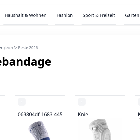
Haushalt & Wohnen
Fashion
Sport & Freizeit
Garten
rgleich ▷ Beste 2026
ebandage
-
-
063804df-1683-4459-ba6d-af65d8ef022e_7701
Knie