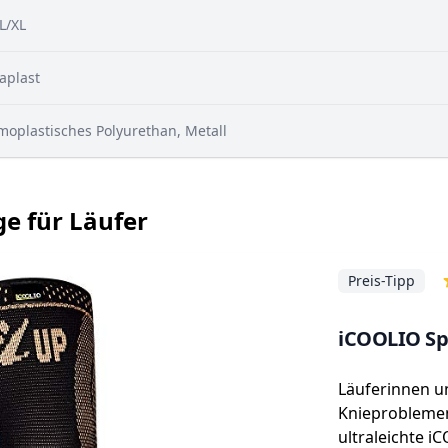
L/XL
aplast
moplastisches Polyurethan, Metall
ge für Läufer
Preis-Tipp
iCOOLIO Sp
Läuferinnen u
Knieproblemen
ultraleichte i