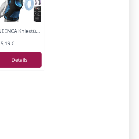
NEENCA Kniestütze, Komprimierte Kniebandage mit Patella Gel Pads & Feder Seitenstabilisatoren, Medizinischer Knieschützer für Laufen, Meniskusriss, Arthritis, Gelenkschmerzlinderung, ACL, Erholung
25,19 €
Details