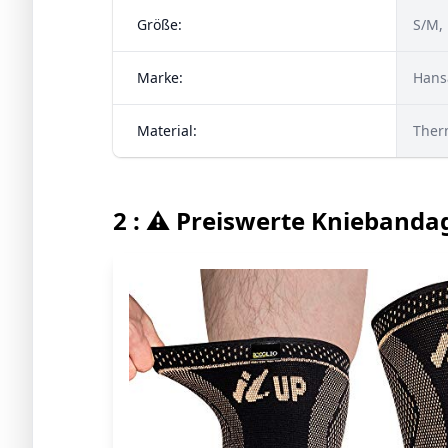
Größe:
S/M, 
Marke:
Hans
Material:
Ther
2 : ⚠️ Preiswerte Kniebanda