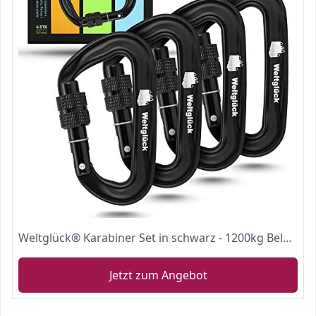
Weltglück® Karabiner Set in schwarz - 1200kg Belastbarkeit für unschlagbare Sicherheit - hochwertig, langlebig & robust - ideal zur Befestigung von Wertgegenständen - inkl. 4er Pack
Jetzt zum Angebot