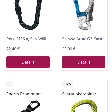
Petzl M36 a, SLN William, große Kapazität, asymmetrischer Aluminium-Karabiner, Schraubverschluss, schwarz, L, M36A SLN
Salewa Attac G3 Karabiner, Blau
22,40 €
23,99 €
Details
Details
-
-6%
Sports-Promotions
Schraubkarabiner