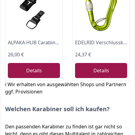
ALPAKA HUB Carabiner – Schlüsselclip mit Magnetverschluss
EDELRID Verschlusskarabiner HMS Bulletproof Screw FG, Oasis
26,00 €
24,37 €
Details
Details
ℹ️ Wir erhalten von ausgewählten Shops und Partnern
ggf. Provisionen
Welchen Karabiner soll ich kaufen?
Den passenden Karabiner zu finden ist gar nicht so
leicht, denn es gibt dieses Multitalent in zahlreichen