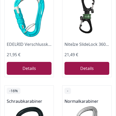
EDELRID Verschlusskarabiner HMS Bulletproof Triple FG, icemint (329)
NiteIze SlideLock 360° Doppelkarabiner mit Magnetverschluss, Schließring zum Trennen von Schlüsseln, Olivgrün, Oliv
21,95 €
21,49 €
Details
Details
-16%
-
Schraubkarabiner
Normalkarabiner