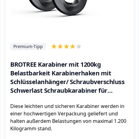
Premium-Tipp
BROTREE Karabiner mit 1200kg
Belastbarkeit Karabinerhaken mit
Schlüsselanhänger/ Schraubverschluss
Schwerlast Schraubkarabiner für
Hängematten, Camping, Wandern,
Diese leichten und sicheren Karabiner werden in
Angeln usw…
einer hochwertigen Verpackung geliefert und
halten außerdem Belastungen von maximal 1.200
Kilogramm stand.