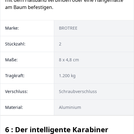
mit dem Halsband verbinden oder eine Hängematte
am Baum befestigen.
Marke:
BROTREE
Stückzahl:
2
Maße:
8 x 4,8 cm
Tragkraft:
1.200 kg
Verschluss:
Schraubverschluss
Material:
Aluminium
6 : Der intelligente Karabiner