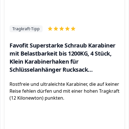
Tragkraft-Tipp
Favofit Superstarke Schraub Karabiner
mit Belastbarkeit bis 1200KG, 4 Stück,
Klein Karabinerhaken für
Schlüsselanhänger Rucksack
Hängematte Luftyoga Haustier usw,
Rostfreie und ultraleichte Karabiner, die auf keiner
Schwarz
Reise fehlen dürfen und mit einer hohen Tragkraft
(12 Kilonewton) punkten.
ℹ️