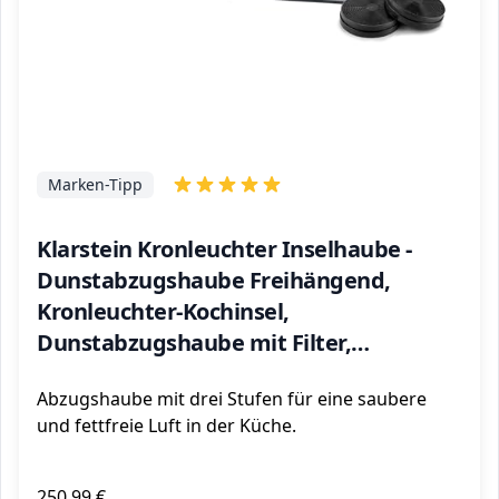
Marken-Tipp
Klarstein Kronleuchter Inselhaube -
Dunstabzugshaube Freihängend,
Kronleuchter-Kochinsel,
Dunstabzugshaube mit Filter,
Inselhaube mit Umluft,
Abzugshaube mit drei Stufen für eine saubere
Deckenmontage, 90 cm, schwarz
und fettfreie Luft in der Küche.
250,99 €