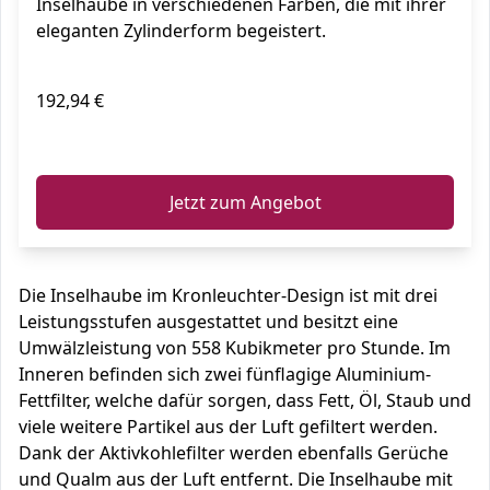
Inselhaube in verschiedenen Farben, die mit ihrer
Stufen Dunstabzugshaube mit Filter,
eleganten Zylinderform begeistert.
558m³/h Luftstrom
192,94 €
ℹ️
Jetzt zum Angebot
Die Inselhaube im Kronleuchter-Design ist mit drei
Leistungsstufen ausgestattet und besitzt eine
Umwälzleistung von 558 Kubikmeter pro Stunde. Im
Inneren befinden sich zwei fünflagige Aluminium-
Fettfilter, welche dafür sorgen, dass Fett, Öl, Staub und
viele weitere Partikel aus der Luft gefiltert werden.
Dank der Aktivkohlefilter werden ebenfalls Gerüche
und Qualm aus der Luft entfernt. Die Inselhaube mit