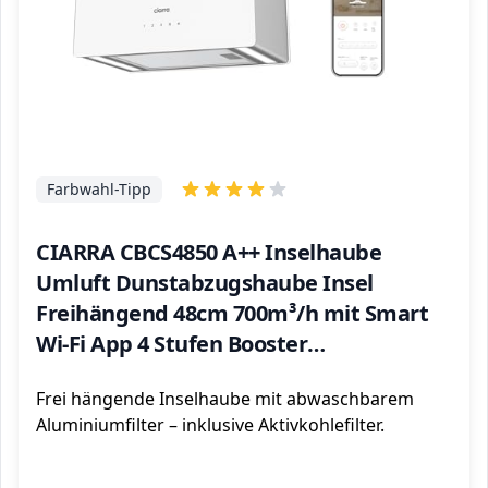
Farbwahl-Tipp
CIARRA CBCS4850 A++ Inselhaube
Umluft Dunstabzugshaube Insel
Freihängend 48cm 700m³/h mit Smart
Wi-Fi App 4 Stufen Booster
Inselabzugshaube CBCF003
Frei hängende Inselhaube mit abwaschbarem
Aktivkohlefilter Edelstahl Weiß Glas
Aluminiumfilter – inklusive Aktivkohlefilter.