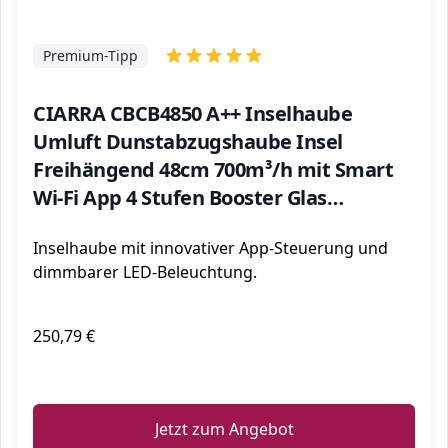
Premium-Tipp
CIARRA CBCB4850 A++ Inselhaube
Umluft Dunstabzugshaube Insel
Freihängend 48cm 700m³/h mit Smart
Wi-Fi App 4 Stufen Booster Glas
Inselabzugshaube CBCF003
Inselhaube mit innovativer App-Steuerung und
Aktivkohlefilter Schwarz
dimmbarer LED-Beleuchtung.
250,79 €
ℹ️
Jetzt zum Angebot