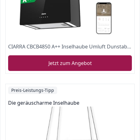
CIARRA CBCB4850 A++ Inselhaube Umluft Dunstabzugshaube Insel Freihängend 48cm 700m³/h mit Smart Wi-Fi App 4 Stufen Booster Glas Inselabzugshaube CBCF003 Aktivkohlefilter Schwarz
Jetzt zum Angebot
Preis-Leistungs-Tipp
Die geräuscharme Inselhaube