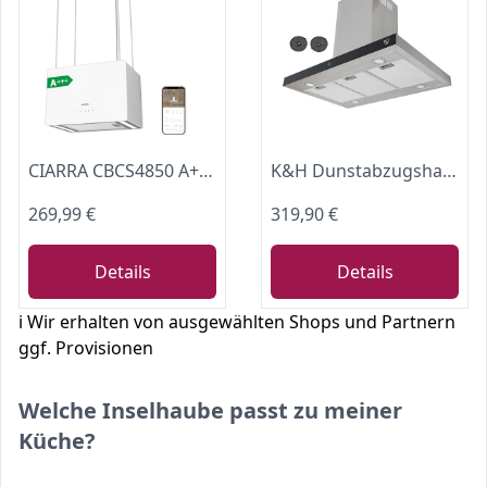
CIARRA CBCS4850 A+++ Inselhaube Umluft Dunstabzugshaube 700 m³/h Luftstrom
K&H Dunstabzugshaube 90cm Inselhaube [UMLUFT & ABLUFT] - Abzugshaube Metall Fettfilter - Dunstabzug LED Beleuchtung - Cooker Hood 9 Leistungsstufen - ISA-90-600 m³/h - Energieklasse A+ (Edelstahl)
269,99 €
319,90 €
Details
Details
ℹ️ Wir erhalten von ausgewählten Shops und Partnern
ggf. Provisionen
Welche Inselhaube passt zu meiner
Küche?