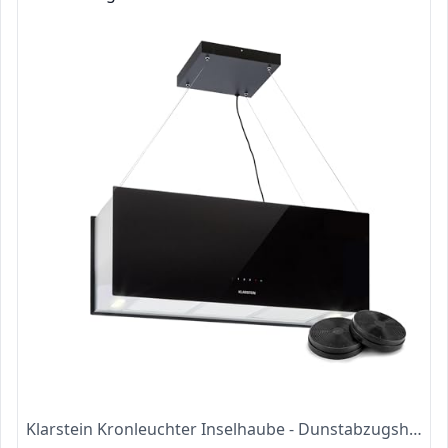
Klarstein Kronleuchter Inselhaube - Dunstabzugshaube Freihängend, Kronleuchter-Kochinsel, Dunstabzugshaube mit Filter, Inselhaube mit Umluft, Deckenmontage, 90 cm, schwarz