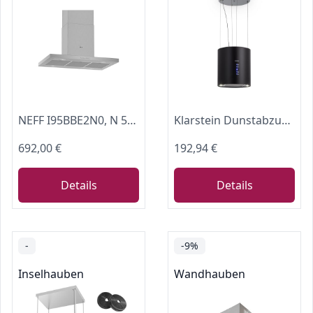
NEFF I95BBE2N0, N 50, Inselhaube 90 cm, Made in Germany, Abluft oder Umluft, LED-Licht, besonders leise, Intensivstufe – für besonders starke Absaugleistung bei intensivem Kochdunst, Edelstahl
Klarstein Dunstabzug, Insel-Dunstabzug Freihängend, 522m³/h Luftstrom, zur Deckenmontage, Moderne Insel Dunstabzugshaube, 3 Stufen, Aktivkohlefilter, Inselhaube für Decke
692,00 €
192,94 €
Details
Details
-
-9%
Inselhauben
Wandhauben