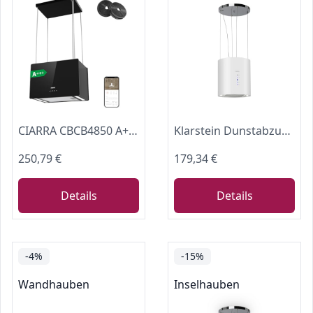
CIARRA CBCB4850 A+++ Inselhaube Umluft Luftstrom 700 m³/h für Kücheninsel
Klarstein Dunstabzug, Insel-Dunstabzug Freihängend, 522m³/h Luftstrom, zur Deckenmontage, Moderne Insel Dunstabzugshaube, 3 Stufen, Aktivkohlefilter, Inselhaube für Decke
250,79 €
179,34 €
Details
Details
-4%
-15%
Wandhauben
Inselhauben