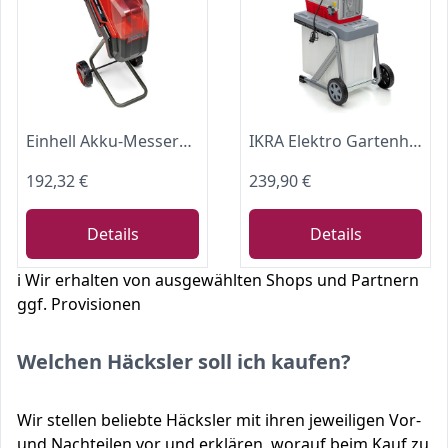
Einhell Akku-Messerhäcksler REDAXXO 36/25
IKRA Elektro Gartenhäcksler Walzenhäcksler ILH 3000A, Aststärke bis 44mm
192,32 €
239,90 €
Details
Details
ℹ️ Wir erhalten von ausgewählten Shops und Partnern
ggf. Provisionen
Welchen Häcksler soll ich kaufen?
Wir stellen beliebte Häcksler mit ihren jeweiligen Vor-
und Nachteilen vor und erklären, worauf beim Kauf zu