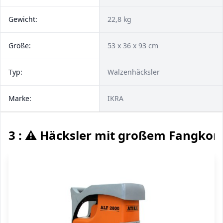
Gewicht:
22,8 kg
Größe:
53 x 36 x 93 cm
Typ:
Walzenhäcksler
Marke:
IKRA
3 : ⚠️ Häcksler mit großem Fangkor