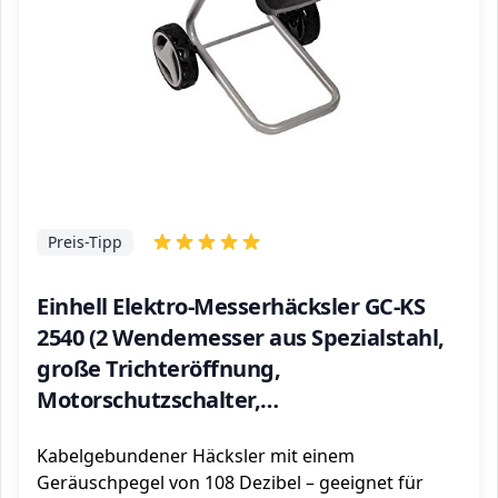
Preis-Tipp
Einhell Elektro-Messerhäcksler GC-KS
2540 (2 Wendemesser aus Spezialstahl,
große Trichteröffnung,
Motorschutzschalter,
Häckselgutfangsack, Transportgriff
Kabelgebundener Häcksler mit einem
inkl. Stopfer) Rot
Geräuschpegel von 108 Dezibel – geeignet für