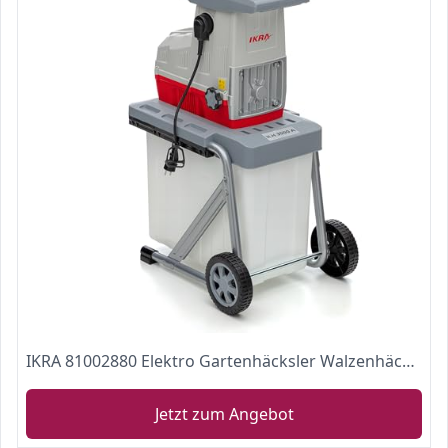
IKRA 81002880 Elektro Gartenhäcksler Walzenhäcksler ILH 3000 A, leise robust wartungsarm, Starke 3.000 Watt, Aststärke bis 44mm, 230 V
Jetzt zum Angebot