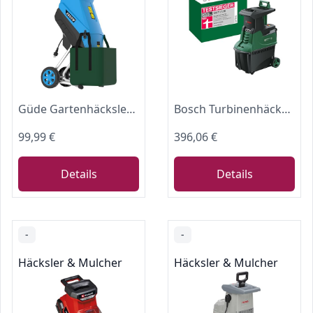
Güde Gartenhäcksler GH 2501 (2500 W, Messertechnik, wartungsarm, Selbsteinzug, Transporträder, Überlastsicherung, max. Astdicke 45 mm, inkl. Fangsack 45 L und Zuführhilfe)
Bosch Turbinenhäcksler AXT 25 TC (2.500 W; geeignet für Holz und harte Gartenabfälle; integrierte Fangbox 53 l; in Karton)
99,99 €
396,06 €
Details
Details
-
-
Häcksler & Mulcher
Häcksler & Mulcher