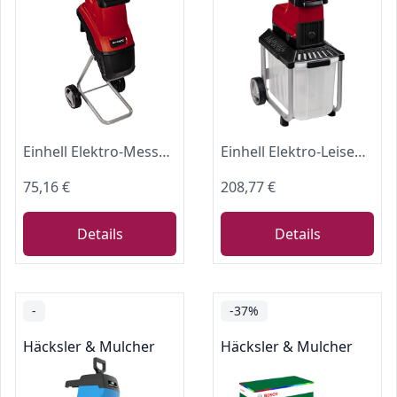
Einhell Elektro-Messerhäcksler GC-KS 2540 (2 Wendemesser aus Spezialstahl, große Trichteröffnung, Motorschutzschalter, Häckselgutfangsack, Transportgriff inkl. Stopfer), Rot
Einhell Elektro-Leisehäcksler GC-RS 60 CB (2800 W, max. 45 mm Aststärke, Schneidwalze, große Trichteröffnung, Drehrichtungsumschalter, transparente 60 L Fangbox, integrierter Sicherheitsschalter)
75,16 €
208,77 €
Details
Details
-
-37%
Häcksler & Mulcher
Häcksler & Mulcher