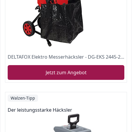
DELTAFOX Elektro Messerhäcksler - DG-EKS 2445-2400 W - inkl. 45 ltr Fangsack - 12 kg leicht - Laufräder mit Radabdeckung - Gartenhäcksler für 45 mm Äste - Schredder
Jetzt zum Angebot
Walzen-Tipp
Der leistungsstarke Häcksler