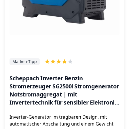
Marken-Tipp
Scheppach Inverter Benzin
Stromerzeuger SG2500i Stromgenerator
Notstromaggregat | mit
Invertertechnik für sensibler Elektronik
| 2000W Leistung | Steckdosen 2x 230V /
Inverter-Generator im tragbaren Design, mit
2x USB Typ A | 64,1dB Lautstärke
automatischer Abschaltung und einem Gewicht