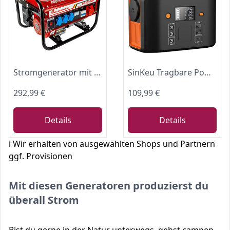
Stromgenerator mit Benzin | Stromerzeuger mit Zubehör | Notstromaggregat leise | 5 Steckdosen 3x 230V / 1x 400V / 1x 12 V | 6,5 PS (Stromgenerator mit Zugstarter)
SinKeu Tragbare Powerstation 99Wh,150W Solar Generatoren Akku mit 230V AC/Car Lighter Port/USB Ausgabe,für Reise Camping Wohnmobil und als Notstromaggregat (Black)
292,99 €
109,99 €
Details
Details
ℹ️ Wir erhalten von ausgewählten Shops und Partnern
ggf. Provisionen
Mit diesen Generatoren produzierst du
überall Strom