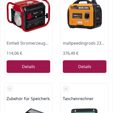
Einhell Stromerzeuger (Benzin) TC-PG 10/E5 (800 W Maximalleistung, 680 W max. Dauerleistung, 4 L Tank, 2-Takt-Motor, 1x 230 V, Überlastschutz)
maXpeedingrods 2300W Inverter Stromerzeuger Benzin leise Tragbarer 18.5kg
114,06 €
376,49 €
Details
Details
-
-
Zubehör für Speicherkarten
Taschenrechner