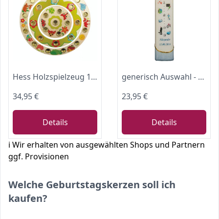
Hess Holzspielzeug 15644 - Geburtstagsring aus Holz für 26 Kerzen, Serie Waldtiere, handgefertigt, Durchmesser ca. 22 cm, als Dekoration für den Geburtstagstisch
generisch Auswahl - Lebenslicht/Geburtskerze/Geburtstagskerze - blau - ca. 60 x 240 mm - farbig getaucht - personalisiert mit indiv. Name und Datum - (Motiv 001)
34,95 €
23,95 €
Details
Details
ℹ️ Wir erhalten von ausgewählten Shops und Partnern
ggf. Provisionen
Welche Geburtstagskerzen soll ich
kaufen?