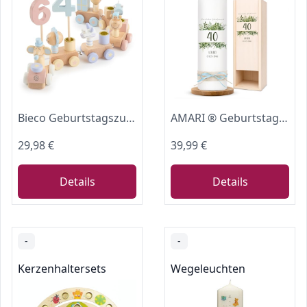
Bieco Geburtstagszug Holz - Candy Look 0-99 Jahre mit 6 Kerzen - Tischdeko Kindergeburtstag Kerzen Geburtstag Zug Geburtstagszug Mädchen Geburtstagskranz Geburtstagskerzen Zug Geburtstagsring Deko
AMARI ® Geburtstagskerze personalisiert - Happy Birthday Kerze (002.05.01) - Personalisierte Kerzen - Geschenk - Kerze mit Namen - Kerze Geburtstag, 16. 18. 20. 21. 30. 40. 50. 60. 70. 80. 90. 100.
29,98 €
39,99 €
Details
Details
-
-
Kerzenhaltersets
Wegeleuchten