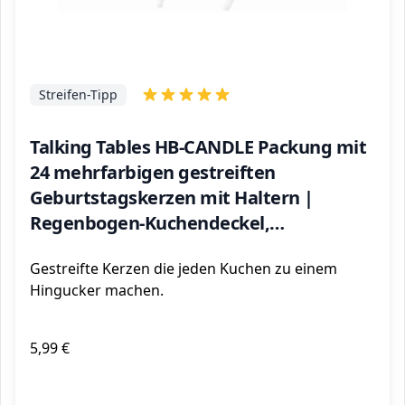
Streifen-Tipp
Talking Tables HB-CANDLE Packung mit
24 mehrfarbigen gestreiften
Geburtstagskerzen mit Haltern |
Regenbogen-Kuchendeckel,
Dekorationen für Kinder-Party, Feier-
Gestreifte Kerzen die jeden Kuchen zu einem
Kuchen, 8cm
Hingucker machen.
5,99 €
ℹ️