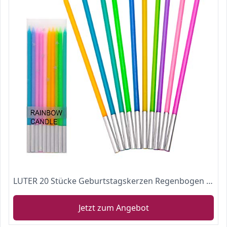
LUTER 20 Stücke Geburtstagskerzen Regenbogen Farbe Kerzen Geburtstag Lange Cupcake Kerzen für Geburtstag Hochzeit Baby Shower Party Dekoration
Jetzt zum Angebot