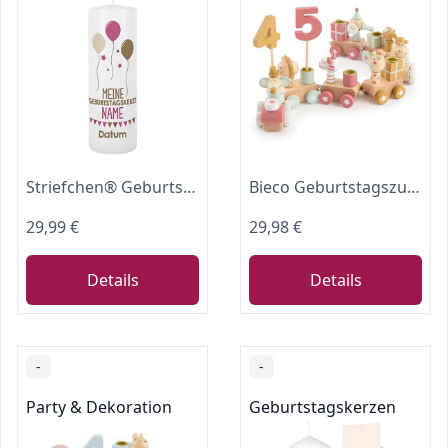
Striefchen® Geburtstagskerze Lebenslicht mit Namen und Geburtsdatum personalisiert Mädchen
Bieco Geburtstagszug Holz - Berry Look 0-99 Jahre - Junge - Mädchen 1 geburtstag Geburtstagsring Geburtstagsteller Geburtstagskranz Kerzen Geburtstagskerze
29,99 €
29,98 €
Details
Details
-
-
Party & Dekoration
Geburtstagskerzen