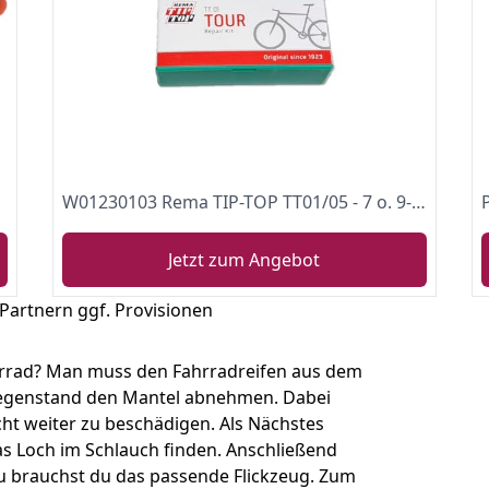
W01230103 Rema TIP-TOP TT01/05 - 7 o. 9-teilig - Fahrrad Flickzeug Reparaturset (2 x TT01)
Jetzt zum Angebot
 Partnern ggf. Provisionen
hrrad? Man muss den Fahrradreifen aus dem
Gegenstand den Mantel abnehmen. Dabei
cht weiter zu beschädigen. Als Nächstes
as Loch
im Schlauch finden. Anschließend
u brauchst du das passende Flickzeug. Zum