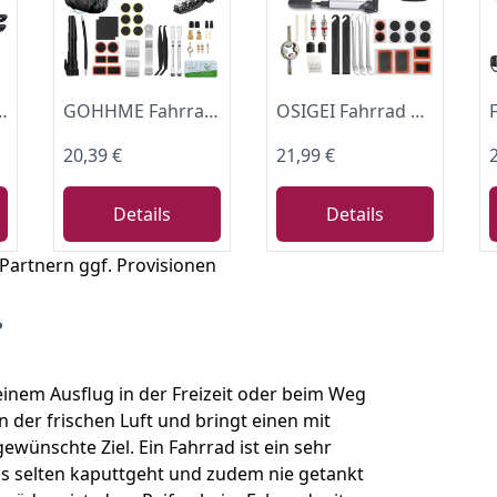
ZEUG SORTIMENT, Weiß, 5 x 3 cm EU
GOHHME Fahrrad Reparaturset 16-in-1 mit Pumpe, Flicken, Tasche
OSIGEI Fahrrad Reparaturset & Werkzeug - Profi Fahrradflickzeug Set für Unterwegs - Reifenreparaturset Fahrrad inkl. Selbstklebende Flicken & Fahrrad Flickzeug Set für MTB, Rennrad & E-Bike
20,39 €
21,99 €
Details
Details
 Partnern ggf. Provisionen
?
einem Ausflug in der Freizeit oder beim Weg
 an der frischen Luft und bringt einen mit
ewünschte Ziel. Ein Fahrrad ist ein sehr
was selten kaputtgeht und zudem nie getankt