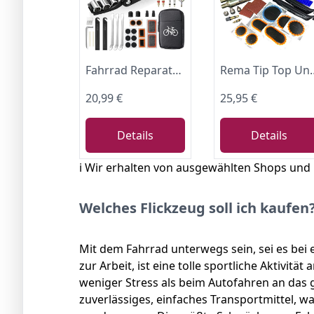
Fahrrad Reparaturset | Fahrrad Zubehör | Fahrrad Multitool 16-in-1 | Fahrrad Flickzeug Set für unterwegs | Faltbares Fahrrad Reparaturset aus Stahl | Kompakt & Leicht | Schwarz
Rema Tip Top Unisex Tt06 FLICK
20,99 €
25,95 €
Details
Details
ℹ️ Wir erhalten von ausgewählten Shops und
Welches Flickzeug soll ich kaufen
Mit dem Fahrrad unterwegs sein, sei es bei 
zur Arbeit, ist eine tolle sportliche Aktivität
weniger Stress als beim Autofahren an das g
zuverlässiges, einfaches Transportmittel, 