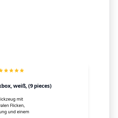
kbox, weiß, (9 pieces)
lickzeug mit
len Flicken,
sung und einem