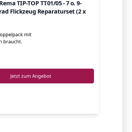
ema TIP-TOP TT01/05 - 7 o. 9-
rrad Flickzeug Reparaturset (2 x
Doppelpack mit
n braucht.
ℹ️
Jetzt zum Angebot