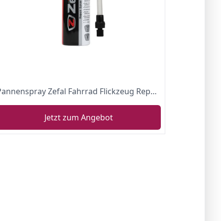
Pannenspray Zefal Fahrrad Flickzeug Repariert platte Reifen sofort, ohne den Reifen ausbauen zu müssen
Jetzt zum Angebot