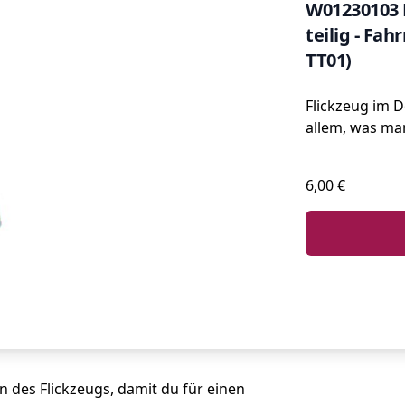
W01230103 R
teilig - Fah
TT01)
Flickzeug im 
allem, was ma
6,00 €
des Flickzeugs, damit du für einen