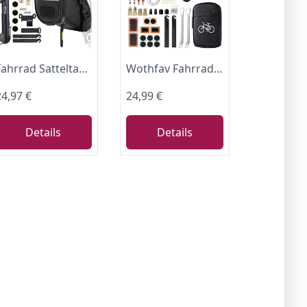
Fahrrad Satteltasche Reparatur Set und Werkzeuge - Unterwegs Fahhradtasche und Notfallwerkzeug Flickzeug mit 16-in-1 Fahrrad Multitools, Fahrradpumpe, Reifenheber, Leimfreie Reifen,Fahrradventil
Wothfav Fahrradflickzeug Set für unterwegs, 17 in 1 Fahrradwerkzeugset abziehbar, Fahrrad Reparaturset Multitool Satteltasche für Fahrrad Zubehör Ebike Kit Mountainbike Reparatursatz
24,97 €
24,99 €
Details
Details