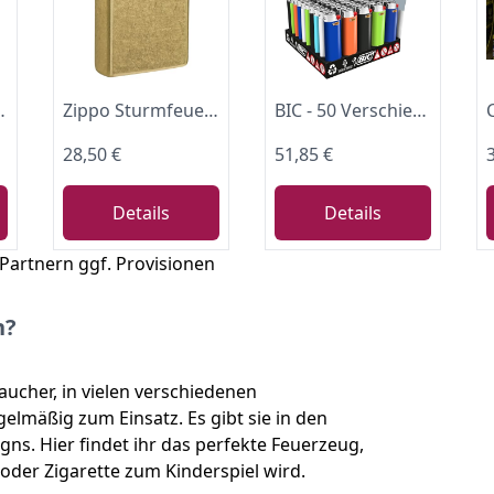
k Display Collie Kollie
Zippo Sturmfeuerzeug - Street Brass, Base Model - Nachfüllbar - Wiederverwendbar - Windfestes Design - Geschenkbox - Made in USA
BIC - 50 Verschiedene Maxi-Feuerzeuge.
28,50 €
51,85 €
Details
Details
 Partnern ggf. Provisionen
n?
aucher, in vielen verschiedenen
elmäßig zum Einsatz. Es gibt sie in den
ns. Hier findet ihr das perfekte Feuerzeug,
oder Zigarette zum Kinderspiel wird.