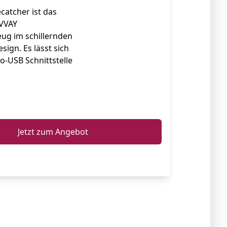
catcher ist das
 VVAY
ug im schillernden
ign. Es lässt sich
o-USB Schnittstelle
ℹ️
Jetzt zum Angebot