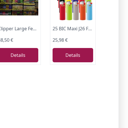
Clipper Large Feuerzeuge aus der Clipper-Kollektion, 48?St?ck mit verschiedenen Grafiken
25 BIC Maxi J26 Feuerzeuge mit Kindersicherung farbig sortiert
38,50 €
25,98 €
Details
Details