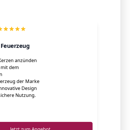
 Feuerzeug
 Kerzen anzünden
e mit dem
n
uerzeug der Marke
innovative Design
sichere Nutzung.
ℹ️
Jetzt zum Angebot