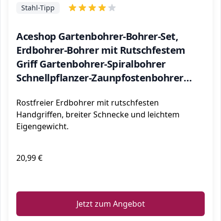
Stahl-Tipp
Aceshop Gartenbohrer-Bohrer-Set,
Erdbohrer-Bohrer mit Rutschfestem
Griff Gartenbohrer-Spiralbohrer
Schnellpflanzer-Zaunpfostenbohrer
zum Pflanzen von Bäumen,
Rostfreier Erdbohrer mit rutschfesten
Tiefkultivieren, Sämlinge, 10 x 60 cm
Handgriffen, breiter Schnecke und leichtem
Eigengewicht.
20,99 €
ℹ️
Jetzt zum Angebot