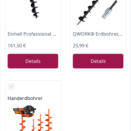
Einhell Professional Akku-Erdbohrer GP-EA 18/150 Li BL-Solo Power X-Change (18 V, Brushless, inkl. Erdbohrer Ø 150 mm, Bohrtiefe 80 cm, ohne Akku)
QWORK® Erdbohrer, ⌀ 80 mm Erdbohrer für Bohrmaschine mit Adapter, 80 cm Länge Erdlochbohrer, für Löcherbohrungen und Baumpflanzungen
161,50 €
25,99 €
Details
Details
-
Handerdbohrer