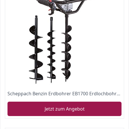
Scheppach Benzin Erdbohrer EB1700 Erdlochbohrer Pfahlbohrer | Bohrerlänge 800mm | inkl. Bohrerset
Jetzt zum Angebot