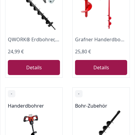
QWORK® Erdbohrer, ⌀ 60 mm Erdbohrer für Bohrmaschine mit Adapter, 80 cm Länge Erdlochbohrer, für Löcherbohrungen und Baumpflanzungen
Grafner Handerdbohrer für Löcher bis Ø 100 mm, für extrem hohe Belastungen, aus massivem Stahl, große Förderschnecke, Anti-Rutsch-Griffe, ideal für Zaunpfähle Pflanzen Bäume Sträucher, Erdlochbohrer
24,99 €
25,80 €
Details
Details
-
-
Handerdbohrer
Bohr-Zubehör