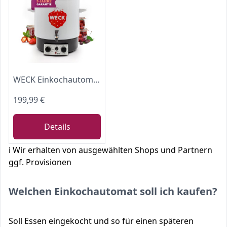
WECK Einkochautomat WAT15-A Emaille mit Präzisionsthermostat, Auslaufhahn & Zeitschaltuhr – 29L Einkochtopf, Glühweinkocher, Dampfentsafter, Einweckautomat – Made in Germany
199,99 €
Details
ℹ️ Wir erhalten von ausgewählten Shops und Partnern
ggf. Provisionen
Welchen Einkochautomat soll ich kaufen?
Soll Essen eingekocht und so für einen späteren