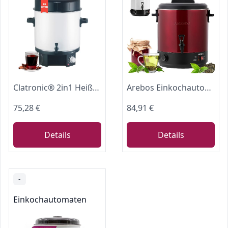
Clatronic® 2in1 Heißgetränke- & Einkochautomat mit 25L Tankinhalt | Einkochtopf für z.B. Glühwein oder Punsch | Glühweinkocher mit Emaillierung & integriertem Ablaufzapfhahn | 1800W | EKA 3338
Arebos Einkochautomat 1800 W | Einkochtopf 28 L | mit Timer, Thermostat & Überhitzungsschutz | stufenlos einstellbar 30-110°C | Glühweinkocher | inkl. Einmachglasheber & Einmachtrichter | Rot
75,28 €
84,91 €
Details
Details
-
Einkochautomaten