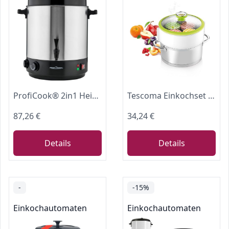
ProfiCook® 2in1 Heißgetränke- & Einkochautomat | 32L Tank | Warmhaltefunktion | Timer | 2100W | 30°C - 100°C | Einkochtopf Edelstahl | Heiß-Getränkespender mit Ablaufhahn | PC EKA 1283
Tescoma Einkochset mit Thermometer, Universal-Topfaufsatz zum Einkochen
87,26 €
34,24 €
Details
Details
-
-15%
Einkochautomaten
Einkochautomaten