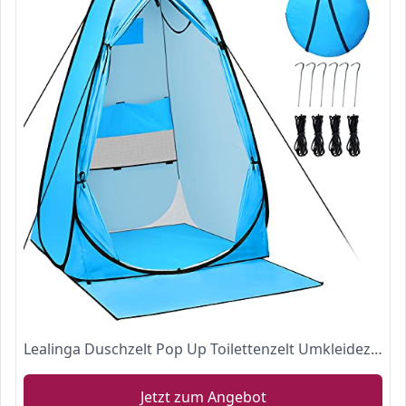
Lealinga Duschzelt Pop Up Toilettenzelt Umkleidezelt mit Boden, Wasserdicht Wurfzelt mit Zeltheringe und Tragetasche,Tragbar Pop-Up-Zelt für Outdoor, Camping, Angeln, Strandpicknick, Mobile Toilette
Jetzt zum Angebot