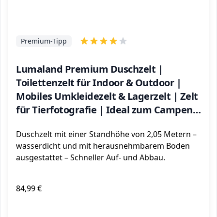
Premium-Tipp
Lumaland Premium Duschzelt |
Toilettenzelt für Indoor & Outdoor |
Mobiles Umkleidezelt & Lagerzelt | Zelt
für Tierfotografie | Ideal zum Campen,
Festival & zum Angeln | Wasserdicht &
Duschzelt mit einer Standhöhe von 2,05 Metern –
Windfest [Grün]
wasserdicht und mit herausnehmbarem Boden
ausgestattet – Schneller Auf- und Abbau.
84,99 €
ℹ️