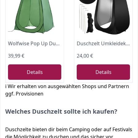
Wolfwise Pop Up Duschzelt Camping Kompakt & Leicht, Schneller Aufbau
Duschzelt Umkleidekabine WC Zelt 4in1 Pop-Up Camping Schwarz Wasserdicht mit Tasche & Zubehör - Mobiler Strandumkleidezelt Duschzelt Toilettenzelt | 190x110x110 cm
39,99 €
24,00 €
Details
Details
ℹ️ Wir erhalten von ausgewählten Shops und Partnern
ggf. Provisionen
Welches Duschzelt sollte ich kaufen?
Duschzelte bieten dir beim Camping oder auf Festivals
die Möglichkeit zu duschen und das sicher vor