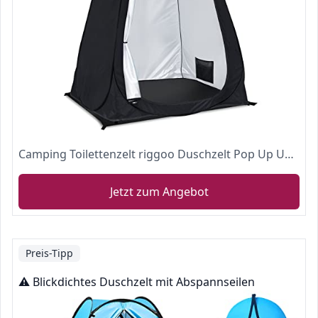
Camping Toilettenzelt riggoo Duschzelt Pop Up Umkleidezelt Privatsphäre Toilette Umkleidekabine Lagerzelt Mobile Outdoor WC Zelt für Camping & Beach, mit Tragetasche(UV 50+) (Black)
Jetzt zum Angebot
Preis-Tipp
⚠️ Blickdichtes Duschzelt mit Abspannseilen