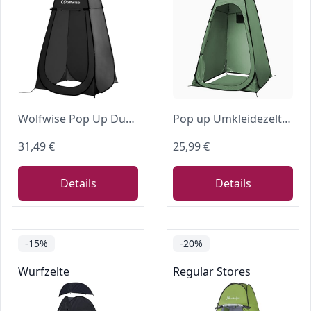
Wolfwise Pop Up Duschzelt Camping Kompakt & Leicht, Schneller Aufbau
Pop up Umkleidezelt, Sundom Toilettenzelt mit Sichtschutz Reißverschluss Duschzelt Wurfzelt Mobile Outdoor Toilette Camping Privatsphäre WC Zelt Tragbar Zelt Umkleidekabine für Outdoor Dusche
31,49 €
25,99 €
Details
Details
-15%
-20%
Wurfzelte
Regular Stores