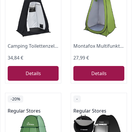
Camping Toilettenzelt riggoo Duschzelt Pop Up Umkleidezelt Privatsphäre Toilettezelt Umkleidekabine Lagerzelt Mobile Outdoor WC Zelt für Camping & Beach, mit Tragetasche(UV 50+)
Montafox Multifunktionszelt Pop Up Zelt 2m Hoch XXL Toilettenzelt Groß Boden Abnehmbar Duschzelt Umkleide Wurfzelt Outdoor Camping WC Zelt Tragbar Mobile Umkleidekabine, Farbe:Green
34,84 €
27,99 €
Details
Details
-20%
-
Regular Stores
Regular Stores