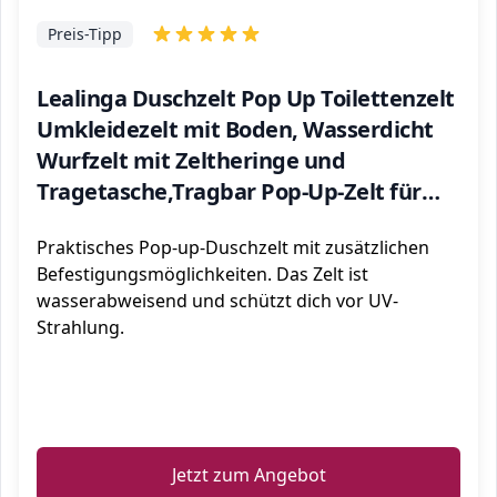
Preis-Tipp
Lealinga Duschzelt Pop Up Toilettenzelt
Umkleidezelt mit Boden, Wasserdicht
Wurfzelt mit Zeltheringe und
Tragetasche,Tragbar Pop-Up-Zelt für
Outdoor, Camping, Angeln,
Praktisches Pop-up-Duschzelt mit zusätzlichen
Strandpicknick, Mobile Toilette
Befestigungsmöglichkeiten. Das Zelt ist
wasserabweisend und schützt dich vor UV-
Strahlung.
ℹ️
Jetzt zum Angebot