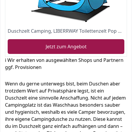
Duschzelt Camping, LIBERRWAY Toilettenzelt Pop Up 120 * 120 * 195cm Wasserdicht Privatsphäre Umkleidezelt mit Boden Abspannseile Heringen-Mobile Toiletten und Duschkabine
Jetzt zum Angebot
ℹ️ Wir erhalten von ausgewählten Shops und Partnern
ggf. Provisionen
Wenn du gerne unterwegs bist, beim Duschen aber
trotzdem Wert auf Privatsphäre legst, ist ein
Duschzelt eine sinnvolle Anschaffung. Nicht auf jedem
Campingplatz ist das Waschhaus besonders sauber
und hygienisch, weshalb es viele Camper bevorzugen,
ihre eigene Campingdusche zu nutzen. Diese kannst
du im Duschzelt ganz einfach aufhängen und dann –