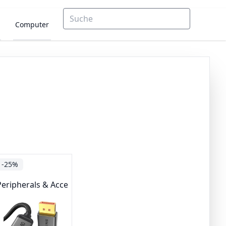
Computer
-25%
te mit Umwelt-Label
Peripherals & Accessories