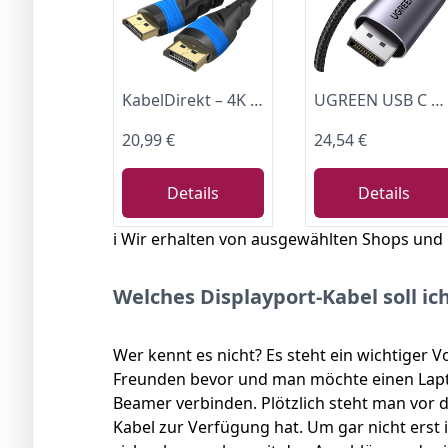
KabelDirekt – 4K DisplayPort-Kabel – 10m – 4K@60Hz, 144Hz – für Monitor
UGREEN USB C DisplayPort Kabel, DP 2.1, 16K 30Hz, 8K 120Hz, 4K 240Hz, 2M
20,99 €
24,54 €
Details
Details
ℹ️ Wir erhalten von ausgewählten Shops und
Welches Displayport-Kabel soll ic
Wer kennt es nicht? Es steht ein wichtiger 
Freunden bevor und man möchte einen Lapt
Beamer verbinden. Plötzlich steht man vor
Kabel zur Verfügung hat. Um gar nicht erst i