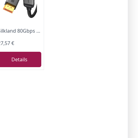
Silkland 80Gbps DisplayPort Kabel 2.1 3M DP80, [8K@240Hz 4K@540Hz 360Hz 240Hz 180Hz] DP 2.1 Kabel 16K, HDR10 FreeSync G-Sync UHBR20 Display Port Kabel für PC, 240Hz Gaming-Monitor, 5090 4090 7900XTX
27,57 €
Details