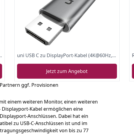
l, DisplayPort auf DisplayPort, 1,8 m
uni USB C zu DisplayPort-Kabel (4K@60Hz, 2K@144Hz), 1m/3ft Thunderbolt 3 zu DisplayPort-Kabel, Kompatibel für MacBook Pro, MacBook Air, iPad Pro, XPS, Surface Book
Jetzt zum Angebot
 Partnern ggf. Provisionen
mit einem weiteren Monitor, einen weiteren
 Displayport-Kabel ermöglichen eine
isplayport-Anschlüssen. Dabei hat ein
atibel zu USB-C-Anschlüssen ist und im
tragungsgeschwindigkeit von bis zu 77