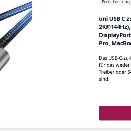
Preis-Leistung
uni USB C z
2K@144Hz),
DisplayPor
Pro, MacBoo
Das USB-C-zu-
für das weder
Treiber oder 
sind.