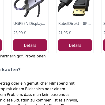
UGREEN Displayport auf HDMI Kabel 8K 60Hz 4K 240Hz DP 1.4 zu HDMI 2.1 (2M)
KabelDirekt – 8K DisplayPort-Kabel – 3m – v1.4, VESA-zertifiziert
23,99 €
21,95 €
Details
Details
 Partnern ggf. Provisionen
h kaufen?
Vortrag oder ein gemütlicher Filmabend mit
op mit einem Bildschirm oder einem
 dem Problem, dass man kein passendes
n diese Situation zu kommen, ist es sinnvoll,