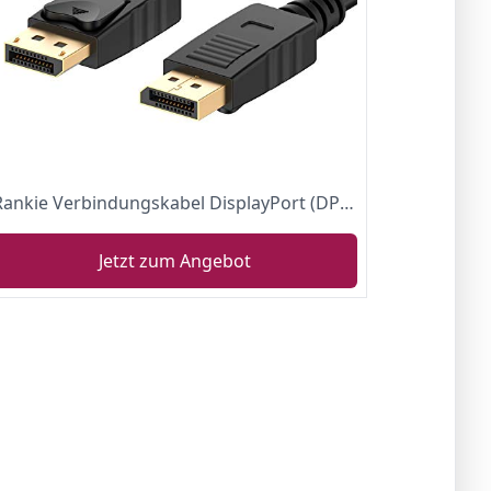
Rankie Verbindungskabel DisplayPort (DP) auf DisplayPort(DP), 4K-Auflösung Bereit Kabel, 1.8m, Schwarz
Jetzt zum Angebot