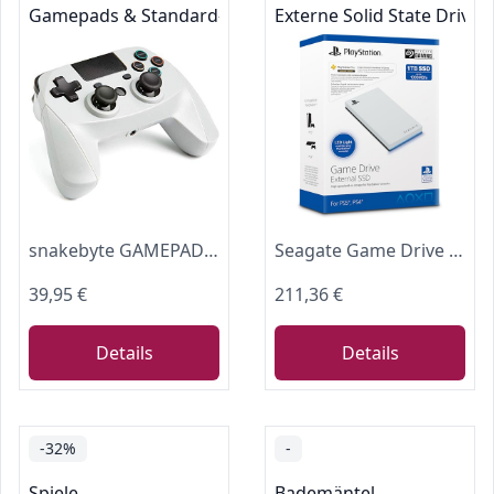
Gamepads & Standard-Controller
Externe Solid State Drives
snakebyte GAMEPAD 4S – grau - Wireless Bluetooth Controller für PlayStation 4 / PS4 Slim / Pro, Analoge Dual Joysticks, PC kompatibel (Windows 7 / 8 / 10),3,5mm Kopfhöreranschluss, Touchpad
Seagate Game Drive SSD 1TB, PS4/5, Playstation 5/4, USB 3.0, weiß, inkl. Data Rescue Service (STMH1000200)
39,95 €
211,36 €
Details
Details
-32%
-
Spiele
Bademäntel