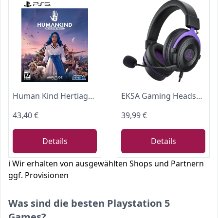
Human Kind Hertiage Edition for Playstation 5
EKSA Gaming Headset, PC Headset mit Abnehmbar Mikrofon mit Geräuschunterdrückung, 3D Surround Sound Gaming Kopfhörer mit 3.5mm Kabel für Switch / PS4 / PS5 / Xbox One, Lila
43,40 €
39,99 €
Details
Details
ℹ️ Wir erhalten von ausgewählten Shops und Partnern
ggf. Provisionen
Was sind die besten Playstation 5
Games?