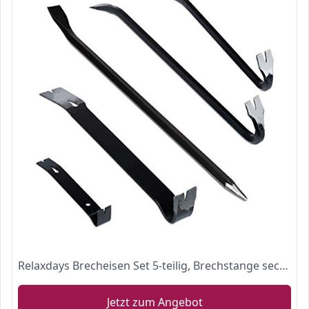
Relaxdays Brecheisen Set 5-teilig, Brechstange sechskant, Nageleisen groß, Kuhfuß lang, Montierhebel, aus Stahl, schwarz
Jetzt zum Angebot