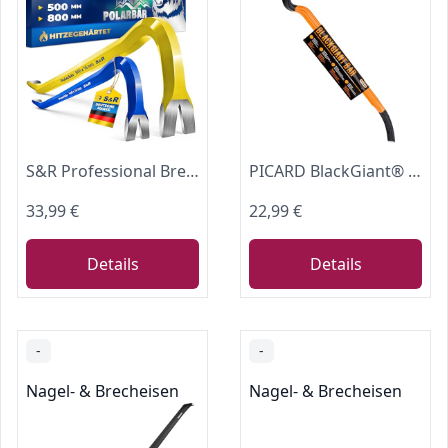
S&R Professional Brecheisen Set 2-tlg 500 x 16 mm, 800 x 18 mm, idealer Härtegrad 38-48 HRC geschmiedet, hitzegehärtet, Stemmeisen, Nageleisen, Brechwerkzeug, Abriss- & Aufbrecharbeit
PICARD BlackGiant® Bar Nageleisen Nr. 46Z 1,8kg | 610mm Länge | 90° Hebelkraft Design | Rutschfest | Für Dachdecker Maurer Schlosser | Biegefest & Langlebig
33,99 €
22,99 €
Details
Details
-
-
Nagel- & Brecheisen
Nagel- & Brecheisen