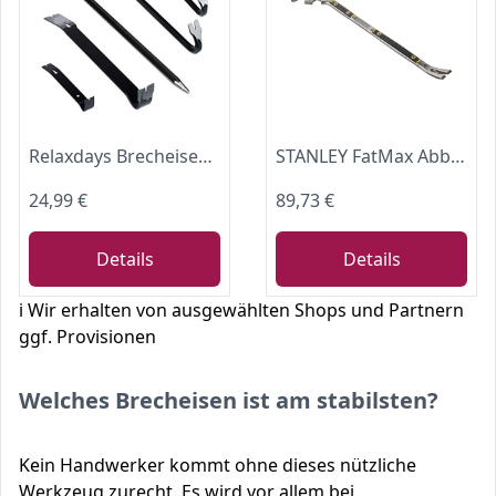
Relaxdays Brecheisen Set 5-teilig, Brechstange sechskant, Nageleisen groß, Kuhfuß lang, Montierhebel, aus Stahl, schwarz
STANLEY FatMax Abbruchwerkzeug Brecheisen Fubar III, 5-in-1 mit Vorschlaghammer, Nagelschlitz, Backen für Hölzer und Stemmeisen, 4 kg, Schwarz/Silber, 1-55-120
24,99 €
89,73 €
Details
Details
ℹ️ Wir erhalten von ausgewählten Shops und Partnern
ggf. Provisionen
Welches Brecheisen ist am stabilsten?
Kein Handwerker kommt ohne dieses nützliche
Werkzeug zurecht. Es wird vor allem bei