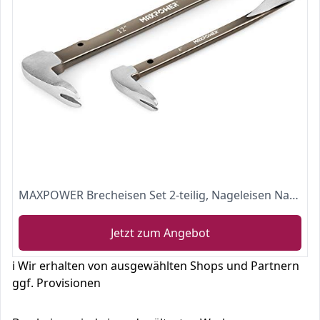
MAXPOWER Brecheisen Set 2-teilig, Nageleisen Nagelschlitze Stemmeisen Brechstange Meißelschaber Brecheisen aus Geschmiedeten Karbonstahl (210mm und 300mm)
Jetzt zum Angebot
ℹ️ Wir erhalten von ausgewählten Shops und Partnern
ggf. Provisionen