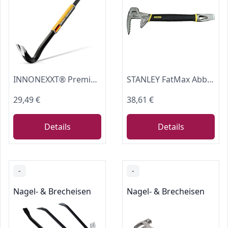
INNONEXXT® Premium Nageleisen | 800 x 18 mm, Brecheisen aus Spezialstahl
STANLEY FatMax Abbruchwerkzeug Brecheisen Stemmeisen Fubar (4-in-1 Werkzeug, Nagelschlitz, Backen für Hölzer, Stemmeisen) 1-55-119
29,49 €
38,61 €
Details
Details
-
-
Nagel- & Brecheisen
Nagel- & Brecheisen