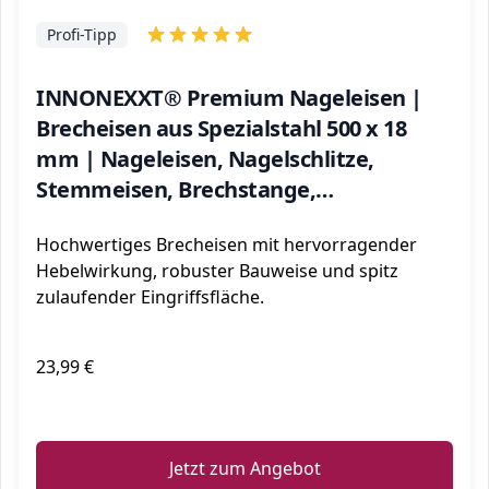
Profi-Tipp
INNONEXXT® Premium Nageleisen |
Brecheisen aus Spezialstahl 500 x 18
mm | Nageleisen, Nagelschlitze,
Stemmeisen, Brechstange,
Meisselschaber, Brecheisen | optimale
Hochwertiges Brecheisen mit hervorragender
Hebelwirkung, Biegefest
Hebelwirkung, robuster Bauweise und spitz
zulaufender Eingriffsfläche.
23,99 €
ℹ️
Jetzt zum Angebot