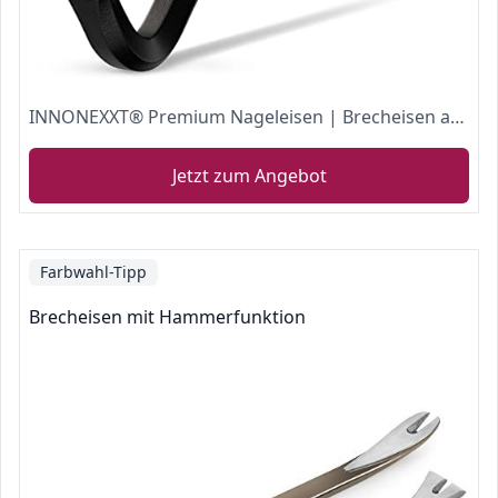
INNONEXXT® Premium Nageleisen | Brecheisen aus Spezialstahl 500 x 18 mm | Nageleisen, Nagelschlitze, Stemmeisen, Brechstange, Meisselschaber, Brecheisen | optimale Hebelwirkung, Biegefest
Jetzt zum Angebot
Farbwahl-Tipp
Brecheisen mit Hammerfunktion