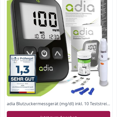
adia Blutzuckermessgerät (mg/dl) inkl. 10 Teststreifen für Diabetiker zur Selbstkontrolle des Blutzuckers bei Diabetes