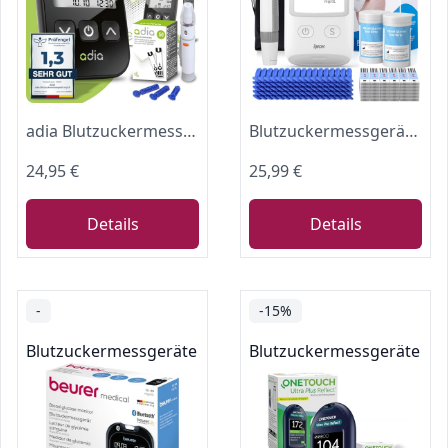
adia Blutzuckermessgerät (mg/dL Standard in DE) mit 60 Blutzuckerteststreifen, 10 Lanzetten, 1 Stechhilfe, 1 Etui - zur Selbstkontrolle des Blutzuckers
Blutzuckermessgerät-Set (mg/dl), 𝐊𝐥𝐢𝐧𝐢𝐬𝐜𝐡 𝐩𝐫ä𝐳𝐢𝐬𝐞𝐬 Blutzuckermessgerät mit 100 Teststreifen, 100 Lanzetten und 1 Stechhilfe – codierungsfrei & großes Display
24,95 €
25,99 €
Details
Details
-
-15%
Blutzuckermessgeräte
Blutzuckermessgeräte