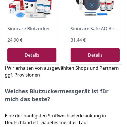
Sinocare Blutzuckermessgerät Set mit Teststreifen 50 mg/dL(Safe-Accu2)
Sinocare Safe AQ Air Blutzuckermessgerät, einfaches und großartiges Blutzuckertest-Set mit Bluetooth und App, mit 100 Teststreifen und Lanzetten, in mg/dl
24,90 €
31,44 €
Details
Details
ℹ️ Wir erhalten von ausgewählten Shops und Partnern
ggf. Provisionen
Welches Blutzuckermessgerät ist für
mich das beste?
Eine der häufigsten Stoffwechselerkrankung in
Deutschland ist Diabetes mellitus. Laut