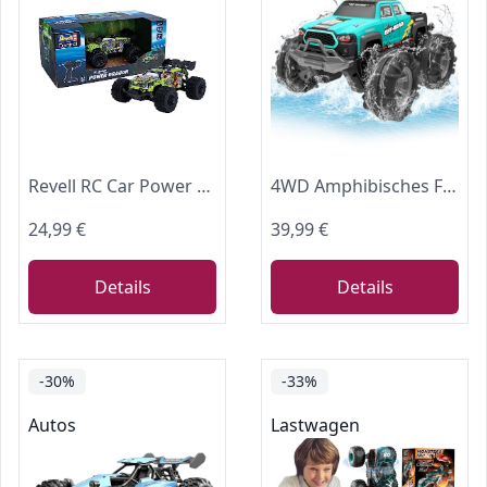
Revell RC Car Power Dragon - Rasante Höchstgeschwindigkeit bis zu 25 km/h für Offroad-Action - Präzises Fahrverhalten mit Einzelradaufhängung und Stoßdämpfern - Langlebiger Li-Ion Akkuf
4WD Amphibisches Ferngesteuertes Auto,RC Auto wasserdicht mit Gestensensor,LED Licht & 2 Akkus,Geschenk für Jungen & Mädchen 4-12 Jahre,Spielzeugauto für Sand,Wasser & Gelände,Baustein-kompatibel
24,99 €
39,99 €
Details
Details
-30%
-33%
Autos
Lastwagen