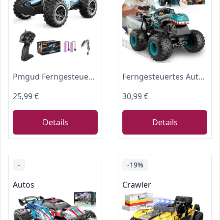
Pmgud Ferngesteuertes Auto 1:18 Offroad RC Truck mit Proportionalsteuerung
Ferngesteuertes Auto, Monster Truck Ferngesteuert mit Licht und 360°Drehung
25,99 €
30,99 €
Details
Details
-
-19%
Autos
Crawler