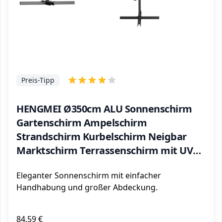
Preis-Tipp
HENGMEI Ø350cm ALU Sonnenschirm
Gartenschirm Ampelschirm
Strandschirm Kurbelschirm Neigbar
Marktschirm Terrassenschirm mit UV
Schutz 40+ für Balkon, Garten, Tarasse
Eleganter Sonnenschirm mit einfacher
(Ø350 cm, Dunkelgrau)
Handhabung und großer Abdeckung.
84,59 €