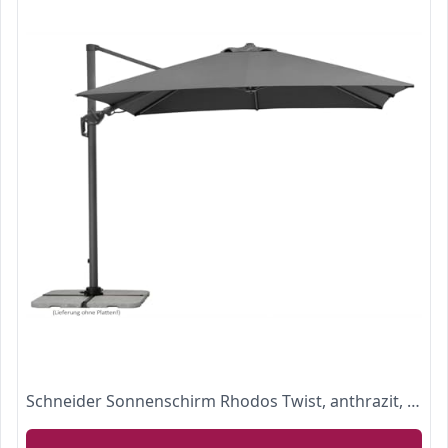
Schneider Sonnenschirm Rhodos Twist, anthrazit, 300 x 300 cm quadratisch, 730-15, Gestell Alu/Stahl, Bespannung Polyester, 25.7 kg