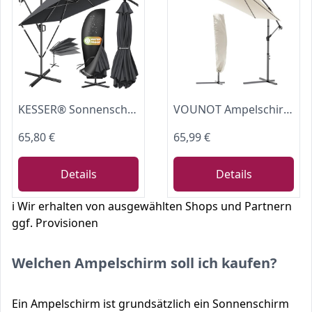
KESSER® Sonnenschirm 250x250cm, Kurbelschirm, Sonnenschirm Balkon, Garten, Sonnenschutz, Gestell & Ständer aus Alu + Kurbel, UV-Schutz, wasserdicht + Windfest, 360° Funktion + Schutzhülle, Anthrazit
VOUNOT Ampelschirm 300 cm, Sonnenschirm mit Ständer, Kurbel, Windsicherung und Abdeckung, 360° drehbar & neigbar, Stabiler Gartenschirm für Terrasse, Balkon & Garten, Marktschirm UV-Schutz, Beige
65,80 €
65,99 €
Details
Details
ℹ️ Wir erhalten von ausgewählten Shops und Partnern
ggf. Provisionen
Welchen Ampelschirm soll ich kaufen?
Ein Ampelschirm ist grundsätzlich ein Sonnenschirm