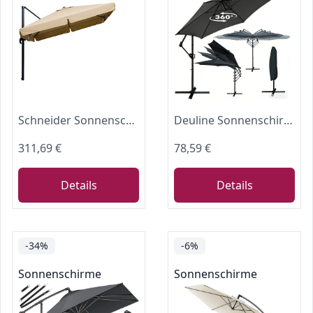
Schneider Sonnenschirm Rhodos, Natur, 300 x 300 cm quadratisch, 782-02, Gestell Alu/Stahl, Bespannung Polyester, 24 kg
Deuline Sonnenschirm Ø300cm ALU 360° drehbar Ampelschirm + Schutzhülle + Ständer UV-Schutz Wasserabweisende Bespannung Gartenschirm Marktschirm Mallorca-Elite 521815
311,69 €
78,59 €
Details
Details
-34%
-6%
Sonnenschirme
Sonnenschirme