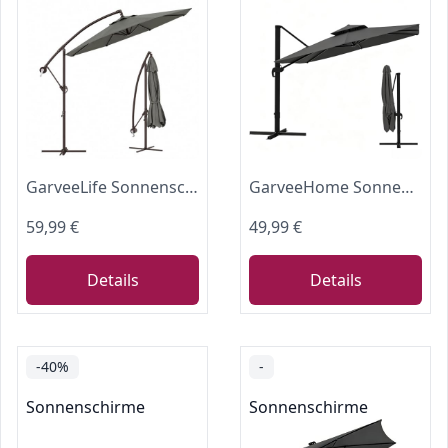
GarveeLife Sonnenschirm 300cm Ampelschirm mit Kurbel & Ständer - Grau
GarveeHome Sonnenschirm 300 cm Ampelschirm mit Kurbel, 360° drehbar & neigbar, Sonnenschutz UV50+, wasserdicht & windfest, für Balkon, Terrasse und Garten, grau
59,99 €
49,99 €
Details
Details
-40%
-
Sonnenschirme
Sonnenschirme