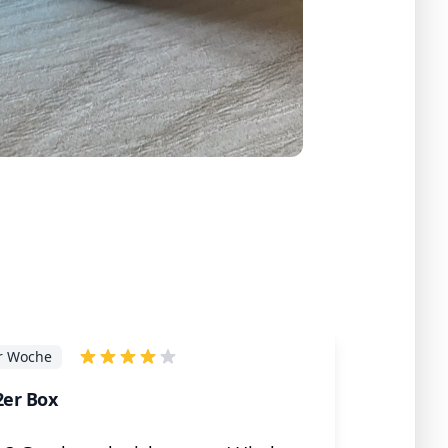
r Woche
2er Box