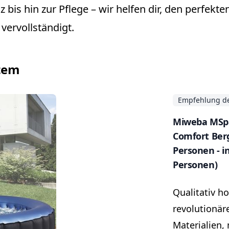
 bis hin zur Pflege – wir helfen dir, den perfekt
vervollständigt.
stem
Empfehlung de
Miweba MSpa
Comfort Berg
Personen - in
Personen)
Qualitativ h
revolutionä
Materialien,