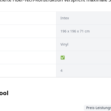
Intex
‎196 x 196 x 71 cm
Vinyl
✅
4
ool
Preis-Leistung