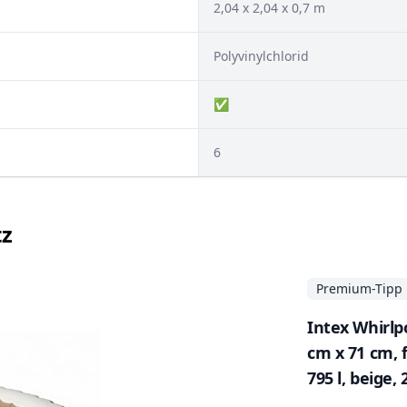
‎2,04 x 2,04 x 0,7 m
Polyvinylchlorid
✅
6
tz
Premium-Tipp
Intex Whirlp
cm x 71 cm,
795 l, beige,